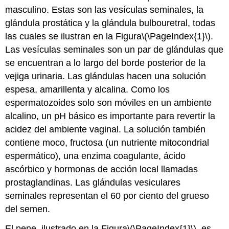
masculino. Estas son las vesículas seminales, la
glándula prostática y la glándula bulbouretral, todas
las cuales se ilustran en la Figura
\(\PageIndex{1}\)
.
Las
vesículas seminales
son un par de glándulas que
se encuentran a lo largo del borde posterior de la
vejiga urinaria. Las glándulas hacen una solución
espesa, amarillenta y alcalina. Como los
espermatozoides solo son móviles en un ambiente
alcalino, un pH básico es importante para revertir la
acidez del ambiente vaginal. La solución también
contiene moco, fructosa (un nutriente mitocondrial
espermático), una enzima coagulante, ácido
ascórbico y hormonas de acción local llamadas
prostaglandinas. Las glándulas vesiculares
seminales representan el 60 por ciento del grueso
del semen.
El
pene
, ilustrado en la Figura
\(\PageIndex{1}\)
, es