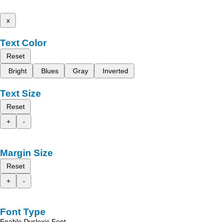
x
Text Color
Reset
Bright
Blues
Gray
Inverted
Text Size
Reset
+
-
Margin Size
Reset
+
-
Font Type
Enable Dyslexic Font