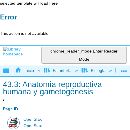
selected template will load here
Error
This action is not available.
chrome_reader_mode
Enter Reader
Mode
Expandir/contraer jerarquía global
Inicio
Estantería
Biología
Bio
43.3: Anatomía reproductiva
humana y gametogénesis
Page ID
OpenStax
OpenStax