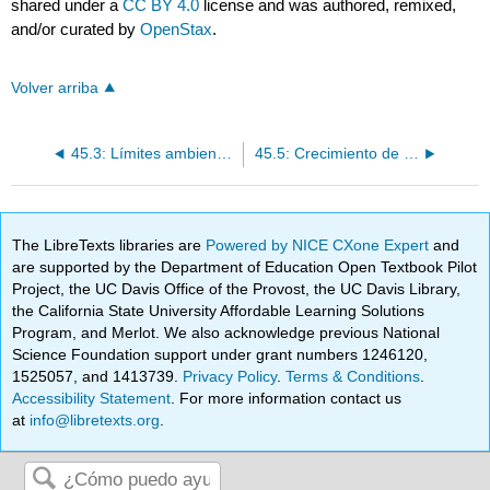
shared under a
CC BY 4.0
license and was authored, remixed,
and/or curated by
OpenStax
.
Volver arriba
45.3: Límites ambientales al crecimiento poblacional
45.5: Crecimiento de la Población Humana
The LibreTexts libraries are
Powered by NICE CXone Expert
and
are supported by the Department of Education Open Textbook Pilot
Project, the UC Davis Office of the Provost, the UC Davis Library,
the California State University Affordable Learning Solutions
Program, and Merlot. We also acknowledge previous National
Science Foundation support under grant numbers 1246120,
1525057, and 1413739.
Privacy Policy
.
Terms & Conditions
.
Accessibility Statement
. For more information contact us
at
info@libretexts.org
.