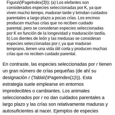
Figura
\(\PageIndex{3}\)
: (a) Los elefantes son
considerados especies seleccionadas por K, ya que
viven mucho tiempo, maduran tarde y brindan cuidados
parentales a largo plazo a pocas crías. Los encinos
producen muchas crías que no reciben cuidado
parental, pero se consideran especies seleccionadas
por K en función de la longevidad y maduración tardía.
b) Los dientes de león y las medusas se consideran
especies seleccionadas por r, ya que maduran
temprano, tienen una vida útil corta y producen muchas
crías que no reciben cuidado parental.
En contraste,
las especies seleccionadas por
r
tienen
un gran número de crías pequeñas (de ahí su
designación
r
(Tabla
\(\PageIndex{1}\)
). Esta
estrategia suele emplearse en entornos
impredecibles o cambiantes. Los animales
seleccionados por
r
no dan cuidados parentales a
largo plazo y las crías son relativamente maduras y
autosuficientes al nacer. Ejemplos de especies