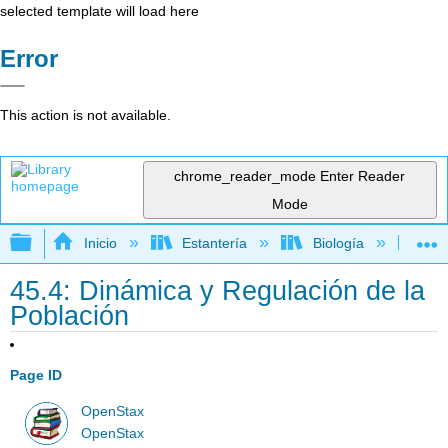
selected template will load here
Error
This action is not available.
chrome_reader_mode
Enter Reader
Mode
Expandir/contraer jerarquía global
Inicio
Estantería
Biología
Bio
45.4: Dinámica y Regulación de la
Población
Page ID
OpenStax
OpenStax