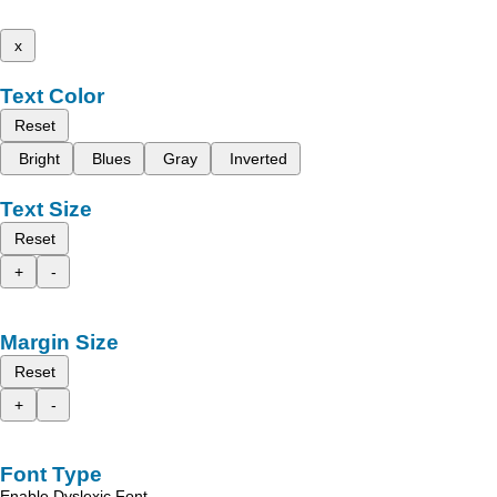
x
Text Color
Reset
Bright
Blues
Gray
Inverted
Text Size
Reset
+
-
Margin Size
Reset
+
-
Font Type
Enable Dyslexic Font