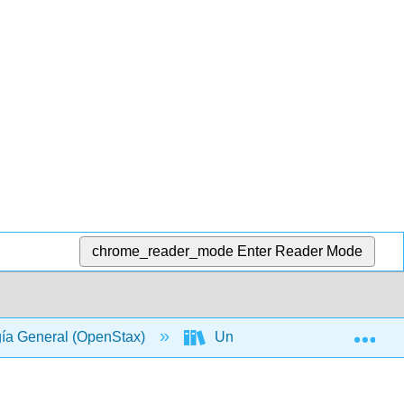
chrome_reader_mode
Enter Reader Mode
Exp
gía General (OpenStax)
Unidad VIII: Ecología