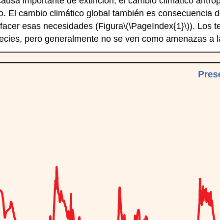
ausa importante de extinción, el cambio climático antro
glo. El cambio climático global también es consecuencia 
sfacer esas necesidades (Figura
\(\PageIndex{1}\)
). Los 
especies, pero generalmente no se ven como amenazas a 