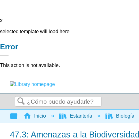
x
selected template will load here
Error
This action is not available.
Buscar
Expandir/contraer jerarquía global
Inicio
Estantería
Biología
47.3: Amenazas a la Biodiversida