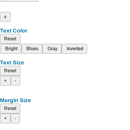
x
Text Color
Reset
Bright
Blues
Gray
Inverted
Text Size
Reset
+
-
Margin Size
Reset
+
-