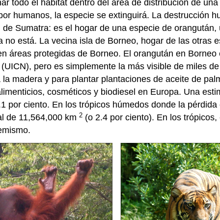
nar todo el hábitat dentro del área de distribución de u
por humanos, la especie se extinguirá. La destrucción 
 de Sumatra: es el hogar de una especie de orangután, un
no está. La vecina isla de Borneo, hogar de las otras e
 en áreas protegidas de Borneo. El orangután en Borne
 (UICN), pero es simplemente la más visible de miles de
 la madera y para plantar plantaciones de aceite de pal
limenticios, cosméticos y biodiesel en Europa. Una estim
1 por ciento. En los trópicos húmedos donde la pérdida
2
bal de 11,564,000 km
(o 2.4 por ciento). En los trópicos
demismo.