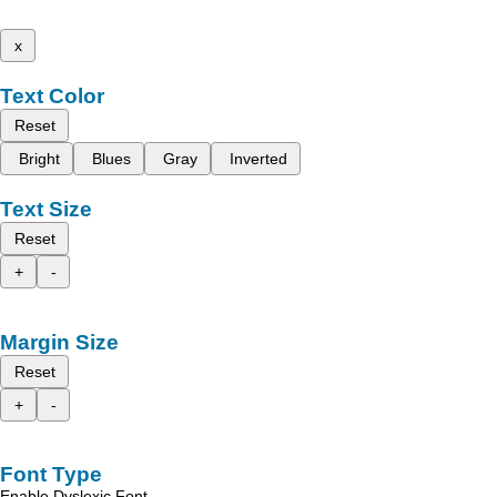
x
Text Color
Reset
Bright
Blues
Gray
Inverted
Text Size
Reset
+
-
Margin Size
Reset
+
-
Font Type
Enable Dyslexic Font