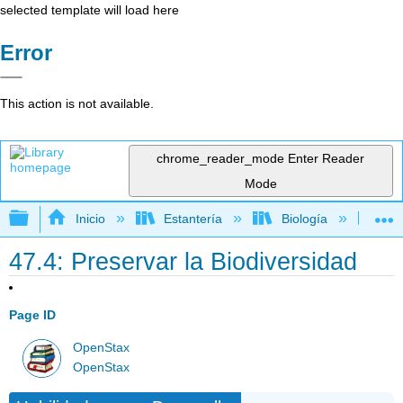
selected template will load here
Error
This action is not available.
chrome_reader_mode
Enter Reader
Mode
Expandir/contraer jerarquía global
Inicio
Estantería
Biología
Bio
47.4: Preservar la Biodiversidad
Page ID
OpenStax
OpenStax