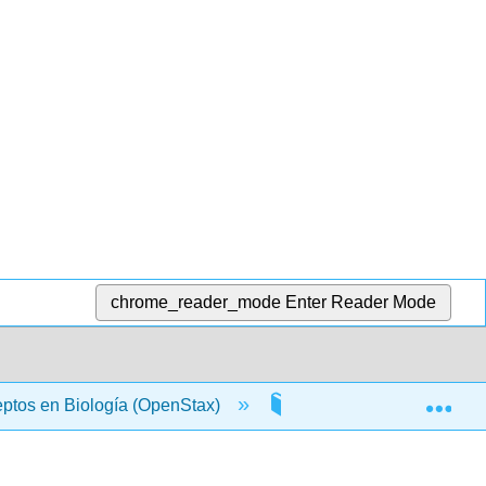
chrome_reader_mode
Enter Reader Mode
Exp
ptos en Biología (OpenStax)
3: Estructura y función 