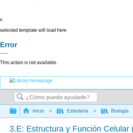
x
selected template will load here
Error
This action is not available.
Buscar
Expandir/contraer jerarquía global
Inicio
Estantería
Biología
3.E: Estructura y Función Celular (