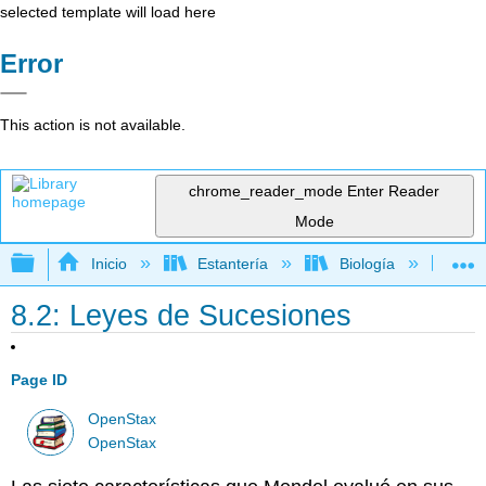
selected template will load here
Error
This action is not available.
chrome_reader_mode
Enter Reader
Mode
Expandir/contraer jerarquía global
Inicio
Estantería
Biología
Bio
8.2: Leyes de Sucesiones
Page ID
OpenStax
OpenStax