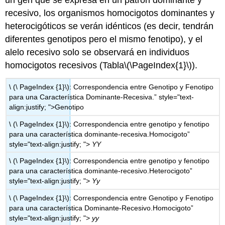
recesivo, los organismos homocigotos dominantes y
heterocigóticos se verán idénticos (es decir, tendrán
diferentes genotipos pero el mismo fenotipo), y el
alelo recesivo solo se observará en individuos
homocigotos recesivos (Tabla
\(\PageIndex{1}\)
).
\ (\ PageIndex {1}\): Correspondencia entre Genotipo y Fenotipo
para una Característica Dominante-Recesiva.” style="text-
align:justify; ">Genotipo
\ (\ PageIndex {1}\): Correspondencia entre genotipo y fenotipo
para una característica dominante-recesiva.Homocigoto”
style="text-align:justify; ">
YY
\ (\ PageIndex {1}\): Correspondencia entre genotipo y fenotipo
para una característica dominante-recesivo.Heterocigoto”
style="text-align:justify; ">
Yy
\ (\ PageIndex {1}\): Correspondencia entre Genotipo y Fenotipo
para una característica Dominante-Recesivo.Homocigoto”
style="text-align:justify; ">
yy