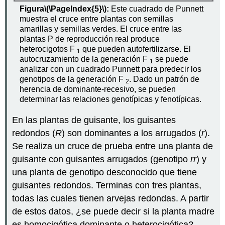
Figura
\(\PageIndex{5}\)
:
Este cuadrado de Punnett
muestra el cruce entre plantas con semillas
amarillas y semillas verdes. El cruce entre las
plantas P de reproducción real produce
heterocigotos F
que pueden autofertilizarse. El
1
autocruzamiento de la generación F
se puede
1
analizar con un cuadrado Punnett para predecir los
genotipos de la generación F
. Dado un patrón de
2
herencia de dominante-recesivo, se pueden
determinar las relaciones genotípicas y fenotípicas.
En las plantas de guisante, los guisantes
redondos (
R
) son dominantes a los arrugados (
r
).
Se realiza un cruce de prueba entre una planta de
guisante con guisantes arrugados (genotipo
rr
) y
una planta de genotipo desconocido que tiene
guisantes redondos. Terminas con tres plantas,
todas las cuales tienen arvejas redondas. A partir
de estos datos, ¿se puede decir si la planta madre
es homocigótica dominante o heterocigótica?