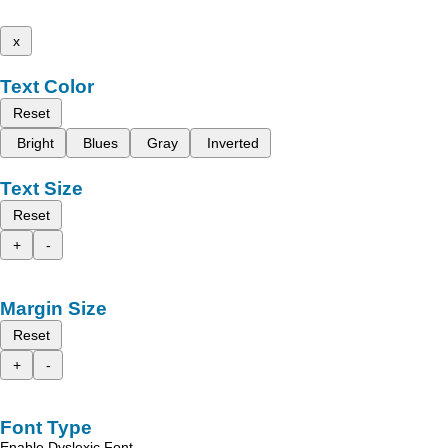
x
Text Color
Reset
Bright
Blues
Gray
Inverted
Text Size
Reset
+
-
Margin Size
Reset
+
-
Font Type
Enable Dyslexic Font