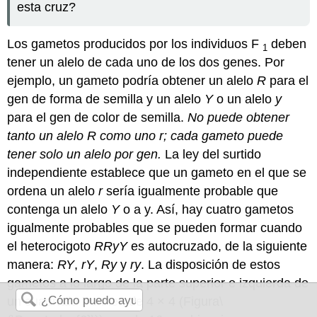
esta cruz?
Los gametos producidos por los individuos F
deben
1
tener un alelo de cada uno de los dos genes. Por
ejemplo, un gameto podría obtener un alelo
R
para el
gen de forma de semilla y un alelo
Y
o un alelo
y
para el gen de color de semilla.
No puede obtener
tanto un alelo
R
como uno r; cada gameto puede
tener solo un alelo por gen.
La ley del surtido
independiente establece que un gameto en el que se
ordena un alelo
r
sería igualmente probable que
contenga un alelo
Y
o a y. Así, hay cuatro gametos
igualmente probables que se pueden formar cuando
el heterocigoto
RRyY
es autocruzado, de la siguiente
manera:
RY
,
rY
,
Ry
y
ry
. La disposición de estos
gametos a lo largo de la parte superior e izquierda de
un cuadrado Punnett de 4 × 4 (Figura
\