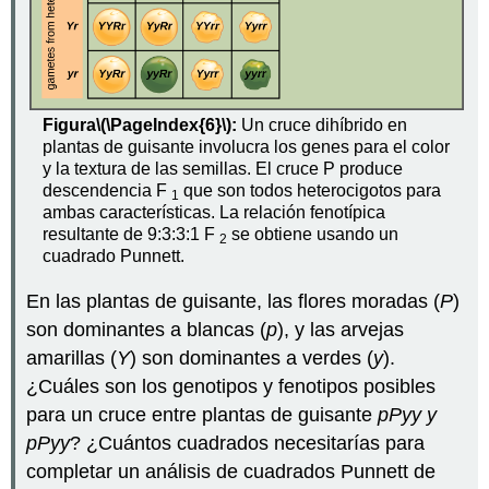
Figura
\(\PageIndex{6}\)
:
Un cruce dihíbrido en
plantas de guisante involucra los genes para el color
y la textura de las semillas. El cruce P produce
descendencia F
que son todos heterocigotos para
1
ambas características. La relación fenotípica
resultante de 9:3:3:1 F
se obtiene usando un
2
cuadrado Punnett.
En las plantas de guisante, las flores moradas (
P
)
son dominantes a blancas (
p
), y las arvejas
amarillas (
Y
) son dominantes a verdes (
y
).
¿Cuáles son los genotipos y fenotipos posibles
para un cruce entre plantas de guisante
pPyy
y
pPyy
? ¿Cuántos cuadrados necesitarías para
completar un análisis de cuadrados Punnett de