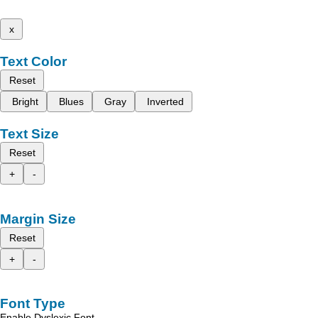
x
Text Color
Reset
Bright
Blues
Gray
Inverted
Text Size
Reset
+
-
Margin Size
Reset
+
-
Font Type
Enable Dyslexic Font