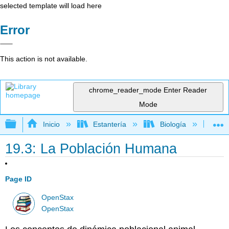
selected template will load here
Error
This action is not available.
chrome_reader_mode
Enter Reader
Mode
Expandir/contraer jerarquía global
Inicio
Estantería
Biología
Bio
19.3: La Población Humana
Page ID
OpenStax
OpenStax