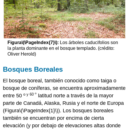
Figura
\(\PageIndex{7}\)
:
Los árboles caducifolios son
la planta dominante en el bosque templado. (crédito:
Oliver Herold)
Bosques Boreales
El bosque boreal, también conocido como taiga o
bosque de coníferas, se encuentra aproximadamente
o
o y 60
entre 50
latitud norte a través de la mayor
parte de Canadá, Alaska, Rusia y el norte de Europa
(Figura
\(\PageIndex{1}\)
). Los bosques boreales
también se encuentran por encima de cierta
elevación (y por debajo de elevaciones altas donde