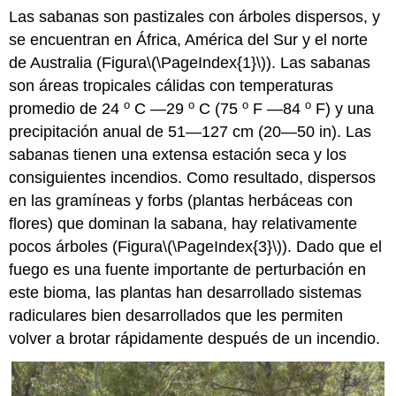
Las sabanas son pastizales con árboles dispersos, y
se encuentran en África, América del Sur y el norte
de Australia (Figura
\(\PageIndex{1}\)
). Las sabanas
son áreas tropicales cálidas con temperaturas
o
o
o
o
promedio de 24
C
—29
C (75
F
—84
F) y una
precipitación anual de 51—127 cm (20—50 in). Las
sabanas tienen una extensa estación seca y los
consiguientes incendios. Como resultado, dispersos
en las gramíneas y forbs (plantas herbáceas con
flores) que dominan la sabana, hay relativamente
pocos árboles (Figura
\(\PageIndex{3}\)
). Dado que el
fuego es una fuente importante de perturbación en
este bioma, las plantas han desarrollado sistemas
radiculares bien desarrollados que les permiten
volver a brotar rápidamente después de un incendio.