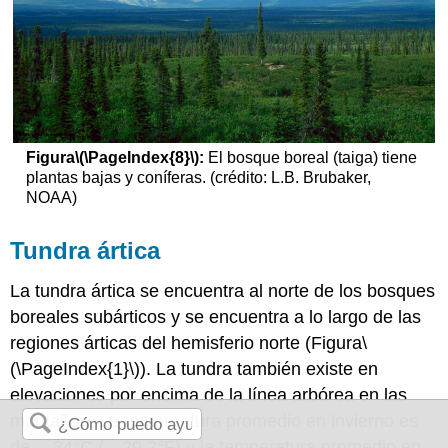
Figura
\(\PageIndex{8}\)
:
El bosque boreal (taiga) tiene
plantas bajas y coníferas. (crédito: L.B. Brubaker,
NOAA)
Tundra ártica
La tundra ártica se encuentra al norte de los bosques
boreales subárticos y se encuentra a lo largo de las
regiones árticas del hemisferio norte (Figura
\
(\PageIndex{1}\)
). La tundra también existe en
elevaciones por encima de la línea arbórea en las
montañas. La temperatura promedio en invierno es
de —34°C (—29.2°F) y la temperatura promedio en