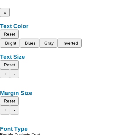
x
Text Color
Reset
Bright
Blues
Gray
Inverted
Text Size
Reset
+
-
Margin Size
Reset
+
-
Font Type
Enable Dyslexic Font