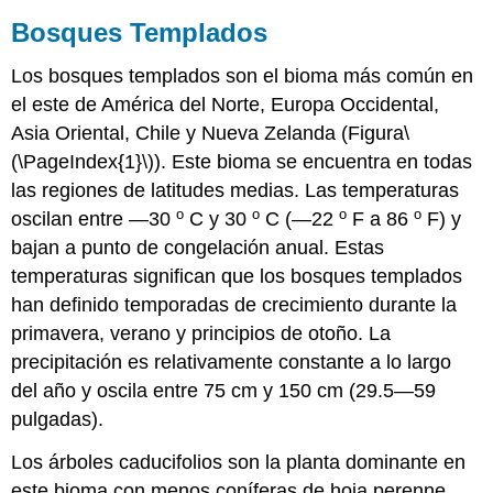
Bosques Templados
Los bosques templados son el bioma más común en
el este de América del Norte, Europa Occidental,
Asia Oriental, Chile y Nueva Zelanda (Figura
\
(\PageIndex{1}\)
). Este bioma se encuentra en todas
las regiones de latitudes medias. Las temperaturas
o
o
o
o
oscilan entre —30
C y 30
C (—22
F a 86
F) y
bajan a punto de congelación anual. Estas
temperaturas significan que los bosques templados
han definido temporadas de crecimiento durante la
primavera, verano y principios de otoño. La
precipitación es relativamente constante a lo largo
del año y oscila entre 75 cm y 150 cm (29.5—59
pulgadas).
Los árboles caducifolios son la planta dominante en
este bioma con menos coníferas de hoja perenne.