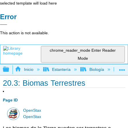
selected template will load here
Error
This action is not available.
chrome_reader_mode
Enter Reader
Mode
Expandir/contraer jerarquía global
Inicio
Estantería
Biología
Bio
20.3: Biomas Terrestres
Page ID
OpenStax
OpenStax