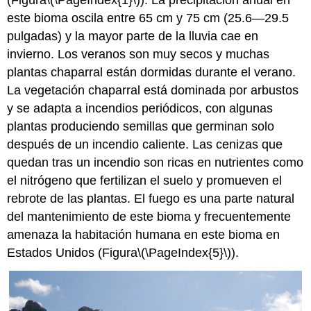
(Figura
\(\PageIndex{1}\)
). La precipitación anual en
este bioma oscila entre 65 cm y 75 cm (25.6—29.5
pulgadas) y la mayor parte de la lluvia cae en
invierno. Los veranos son muy secos y muchas
plantas chaparral están dormidas durante el verano.
La vegetación chaparral está dominada por arbustos
y se adapta a incendios periódicos, con algunas
plantas produciendo semillas que germinan solo
después de un incendio caliente. Las cenizas que
quedan tras un incendio son ricas en nutrientes como
el nitrógeno que fertilizan el suelo y promueven el
rebrote de las plantas. El fuego es una parte natural
del mantenimiento de este bioma y frecuentemente
amenaza la habitación humana en este bioma en
Estados Unidos (Figura
\(\PageIndex{5}\)
).