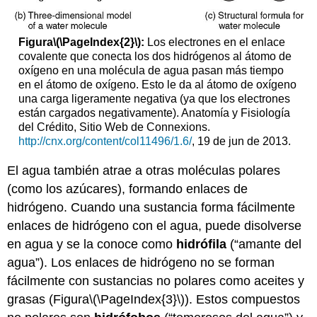
Figura
\(\PageIndex{2}\)
:
Los electrones en el enlace
covalente que conecta los dos hidrógenos al átomo de
oxígeno en una molécula de agua pasan más tiempo
en el átomo de oxígeno. Esto le da al átomo de oxígeno
una carga ligeramente negativa (ya que los electrones
están cargados negativamente). Anatomía y Fisiología
del Crédito, Sitio Web de Connexions.
http://cnx.org/content/col11496/1.6/
, 19 de jun de 2013.
El agua también atrae a otras moléculas polares
(como los azúcares), formando enlaces de
hidrógeno. Cuando una sustancia forma fácilmente
enlaces de hidrógeno con el agua, puede disolverse
en agua y se la conoce como
hidrófila
(“amante del
agua”). Los enlaces de hidrógeno no se forman
fácilmente con sustancias no polares como aceites y
grasas (Figura
\(\PageIndex{3}\)
). Estos compuestos