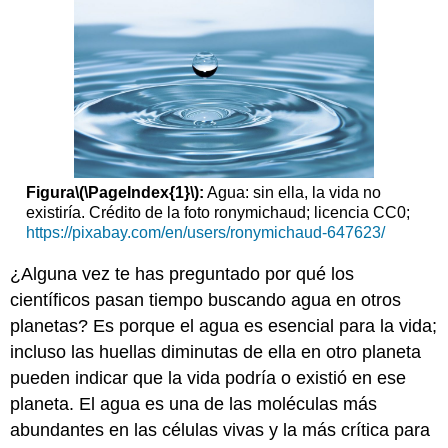
es
polar
El
agua
estabiliza
la
temperatura
El
agua
Figura
\(\PageIndex{1}\)
:
Agua: sin ella, la vida no
es
existiría. Crédito de la foto ronymichaud; licencia CC0;
un
https://pixabay.com/en/users/ronymichaud-647623/
excelente
solvente
¿Alguna vez te has preguntado por qué los
El
científicos pasan tiempo buscando agua en otros
agua
planetas? Es porque el agua es esencial para la vida;
es
cohesiva
incluso las huellas diminutas de ella en otro planeta
Referencias
pueden indicar que la vida podría o existió en ese
planeta. El agua es una de las moléculas más
abundantes en las células vivas y la más crítica para