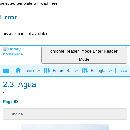
selected template will load here
Error
This action is not available.
chrome_reader_mode
Enter Reader
Mode
Expandir/contraer jerarquía global
Inicio
Estantería
Biología
Bio
2.3: Agua
Page ID
Índice
El
agua