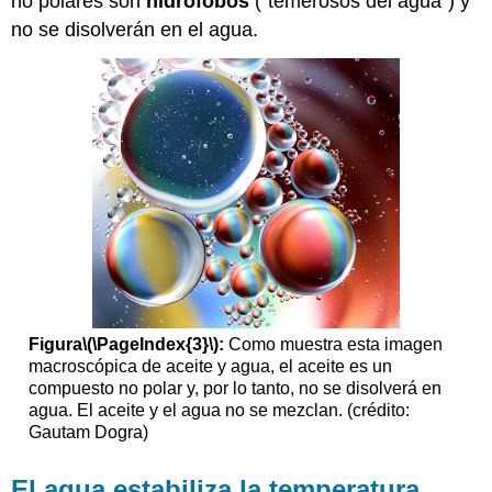
no polares son
hidrófobos
(“temerosos del agua”) y
no se disolverán en el agua.
Figura
\(\PageIndex{3}\)
:
Como muestra esta imagen
macroscópica de aceite y agua, el aceite es un
compuesto no polar y, por lo tanto, no se disolverá en
agua. El aceite y el agua no se mezclan. (crédito:
Gautam Dogra)
El agua estabiliza la temperatura