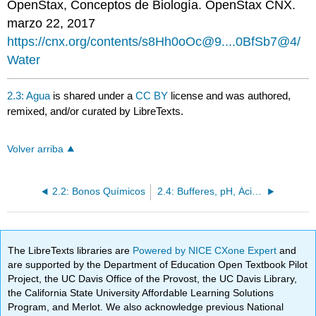
OpenStax, Conceptos de Biología. OpenStax CNX.
marzo 22, 2017
https://cnx.org/contents/s8Hh0oOc@9....0BfSb7@4/
Water
2.3: Agua
is shared under a
CC BY
license and was authored,
remixed, and/or curated by LibreTexts.
Volver arriba
2.2: Bonos Químicos
2.4: Bufferes, pH, Ácidos y Bases
The LibreTexts libraries are
Powered by NICE CXone Expert
and
are supported by the Department of Education Open Textbook Pilot
Project, the UC Davis Office of the Provost, the UC Davis Library,
the California State University Affordable Learning Solutions
Program, and Merlot. We also acknowledge previous National