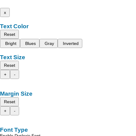
x
Text Color
Reset
Bright
Blues
Gray
Inverted
Text Size
Reset
+
-
Margin Size
Reset
+
-
Font Type
Enable Dyslexic Font