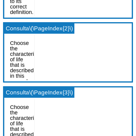
Consulta
\(\PageIndex{2}\)
Consulta
\(\PageIndex{3}\)