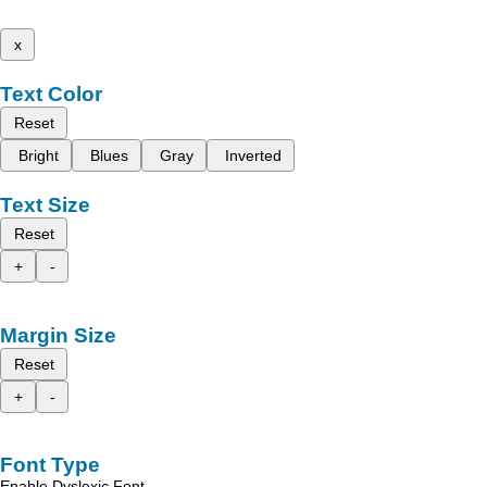
x
Text Color
Reset
Bright
Blues
Gray
Inverted
Text Size
Reset
+
-
Margin Size
Reset
+
-
Font Type
Enable Dyslexic Font