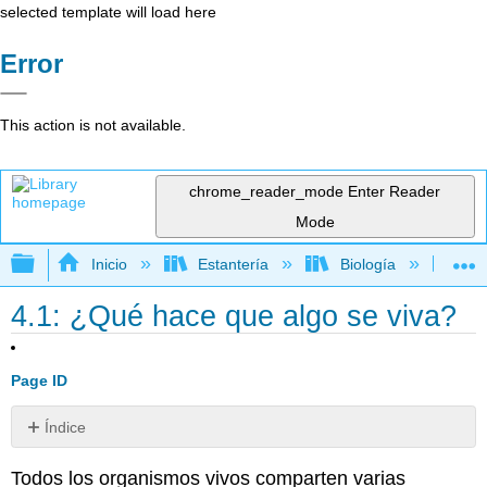
selected template will load here
Error
This action is not available.
chrome_reader_mode
Enter Reader
Mode
Expandir/contraer jerarquía global
Inicio
Estantería
Biología
Bio
4.1: ¿Qué hace que algo se viva?
Page ID
Índice
Orden
Todos los organismos vivos comparten varias
Sensibilidad