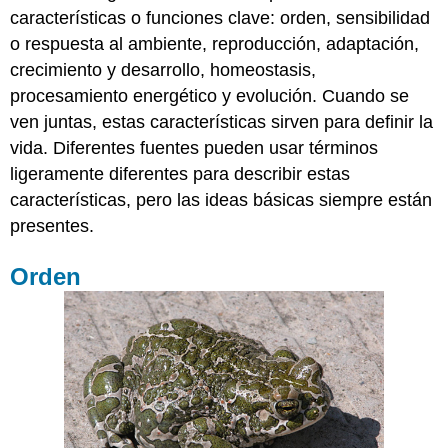
características o funciones clave: orden, sensibilidad
o
Respuesta
o respuesta al ambiente, reproducción, adaptación,
a
crecimiento y desarrollo, homeostasis,
los
procesamiento energético y evolución. Cuando se
Estímulos
ven juntas, estas características sirven para definir la
Reproducción
Crecimiento
vida. Diferentes fuentes pueden usar términos
y
ligeramente diferentes para describir estas
Desarrollo
características, pero las ideas básicas siempre están
Homeostasis
presentes.
y
Regulación
Orden
Procesamiento
de
Energía
Referencias