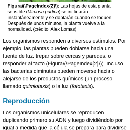
Figura
\(\PageIndex{2}\)
:
Las hojas de esta planta
sensible (
Mimosa pudica
) se inclinarán
instantáneamente y se doblarán cuando se toquen.
Después de unos minutos, la planta vuelve a la
normalidad. (crédito: Alex Lomas)
Los organismos responden a diversos estímulos. Por
ejemplo, las plantas pueden doblarse hacia una
fuente de luz, trepar sobre cercas y paredes, o
responder al tacto (Figura
\(\PageIndex{2}\)
). Incluso
las bacterias diminutas pueden moverse hacia o
alejarse de los productos químicos (un proceso
llamado
quimiotaxis
) o la luz (
fototaxis
).
Reproducción
Los organismos unicelulares se reproducen
duplicando primero su ADN y luego dividiéndolo por
igual a medida que la célula se prepara para dividirse