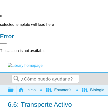
x
selected template will load here
Error
This action is not available.
Buscar
Expandir/contraer jerarquía global
Inicio
Estantería
Biología
6.6: Transporte Activo