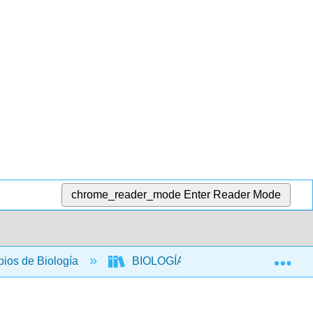
chrome_reader_mode
Enter Reader Mode
Exp
ipios de Biología
BIOLOGÍA 211: Biología Celular