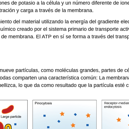
nes de potasio a la célula y un número diferente de ione
ración y carga a través de la membrana.
ento del material utilizando la energía del gradiente ele
oquímico creado por el sistema primario de transporte ac
s de membrana. El ATP en sí se forma a través del trans
mueve partículas, como moléculas grandes, partes de cél
o todas comparten una característica común: La membrana
e pellizca, lo que da como resultado que la partícula est