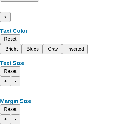
x
Text Color
Reset
Bright
Blues
Gray
Inverted
Text Size
Reset
+
-
Margin Size
Reset
+
-