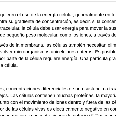
quieren el uso de la energía celular, generalmente en fo
tra su gradiente de concentración, es decir, si la concen
tracelular, la célula debe usar energía para mover la su
de pequeño peso molecular, como los iones, a través d
és de la membrana, las células también necesitan elimi
volver microorganismos unicelulares enteros. Es posibl
por parte de la célula requiere energía. Una partícula g
a célula.
es, concentraciones diferenciales de una sustancia a t
ejos. Las células contienen muchas proteínas, la mayor
nto con el movimiento de iones dentro y fuera de las cél
or de las células vivas es eléctricamente negativo en co
+
ntienen mayores concentraciones de potasio (K
) y conc