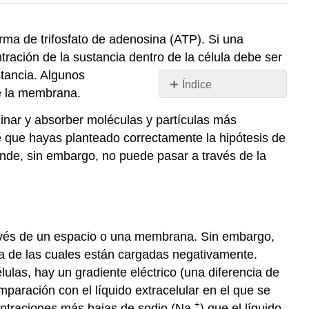
rma de trifosfato de adenosina (ATP). Si una
tración de la sustancia dentro de la célula debe ser
stancia. Algunos
Índice
e la membrana.
Gradiente
nar y absorber moléculas y partículas más
Electroquímico
e que hayas planteado correctamente la hipótesis de
Moviéndose
contra
rande, sin embargo, no puede pasar a través de la
un
gradiente
Endocitosis
Exocitosis
ravés de un espacio o una membrana. Sin embargo,
Referencias
ía de las cuales están cargadas negativamente.
ulas, hay un gradiente eléctrico (una diferencia de
mparación con el líquido extracelular en el que se
+
entraciones más bajas de sodio (Na
) que el líquido