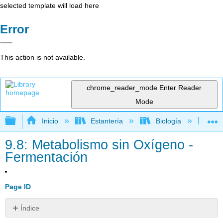
selected template will load here
Error
This action is not available.
chrome_reader_mode
Enter Reader
Mode
Expandir/contraer jerarquía global
Inicio
Estantería
Biología
Bio
9.8: Metabolismo sin Oxígeno -
Fermentación
Page ID
Índice
Fermentación