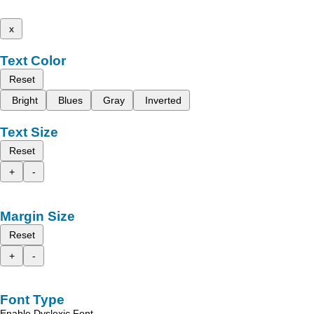
x
Text Color
Reset
Bright
Blues
Gray
Inverted
Text Size
Reset
+
-
Margin Size
Reset
+
-
Font Type
Enable Dyslexic Font