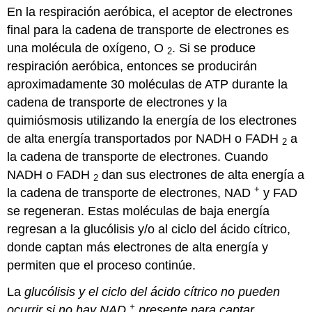
En la respiración aeróbica, el aceptor de electrones
de
ácido
final para la cadena de transporte de electrones es
láctico
una molécula de oxígeno, O
. Si se produce
2
Fermentación
respiración aeróbica, entonces se producirán
de
aproximadamente 30 moléculas de ATP durante la
Alcohol
cadena de transporte de electrones y la
Referencias
quimiósmosis utilizando la energía de los electrones
de alta energía transportados por NADH o FADH
a
2
la cadena de transporte de electrones. Cuando
NADH o FADH
dan sus electrones de alta energía a
2
+
la cadena de transporte de electrones, NAD
y FAD
se regeneran. Estas moléculas de baja energía
regresan a la glucólisis y/o al ciclo del ácido cítrico,
donde captan más electrones de alta energía y
permiten que el proceso continúe.
La
glucólisis y el ciclo del ácido cítrico no pueden
+
ocurrir si no hay NAD
presente para captar