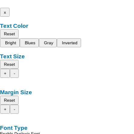
x
Text Color
Reset
Bright
Blues
Gray
Inverted
Text Size
Reset
+
-
Margin Size
Reset
+
-
Font Type
Enable Dyslexic Font