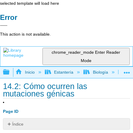
selected template will load here
Error
This action is not available.
chrome_reader_mode
Enter Reader
Mode
Expandir/contraer jerarquía global
Inicio
Estantería
Biología
Bio
14.2: Cómo ocurren las
mutaciones génicas
Page ID
Índice
Referencias