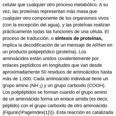
de
celular que cualquier otro proceso metabólico. A su
síntesis
vez, las proteínas representan más masa que
de
cualquier otro componente de los organismos vivos
proteínas
(con la excepción del agua), y las proteínas realizan
Ribosomas
prácticamente todas las funciones de una célula. El
ARNt
proceso de traducción, o
síntesis de proteínas,
Aminoacil
implica la decodificación de un mensaje de ARNm en
ARNt
sintetasas
un producto polipeptídico (proteína). Los
El
aminoácidos están unidos covalentemente por
mecanismo
enlaces peptídicos en longitudes que van desde
de
aproximadamente 50 residuos de aminoácidos hasta
síntesis
de
más de 1,000. Cada aminoácido individual tiene un
proteínas
grupo amino (NH
) y un grupo carboxilo (COOH).
2
Iniciación
Los polipéptidos se forman cuando el grupo amino
de
de un aminoácido forma un enlace amida (es decir,
la
Traducción
péptido) con el grupo carboxilo de otro aminoácido
Translación,
(Figura
\(\PageIndex{1}\)
). Esta reacción es catalizada
Alargamiento