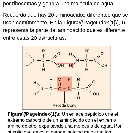
por ribosomas y genera una molécula de agua.
y
Terminación
Recuerda que hay 20 aminoácidos diferentes que se
Referencias
usan comúnmente. En la Figura
\(\PageIndex{1}\)
, R'
representa la parte del aminoácido que es diferente
entre estas 20 estructuras.
Figura
\(\PageIndex{1}\)
:
Un enlace peptídico une el
extremo carboxilo de un aminoácido con el extremo
amino de otro, expulsando una molécula de agua. Por
simplicidad en esta imagen, solo se muestran los