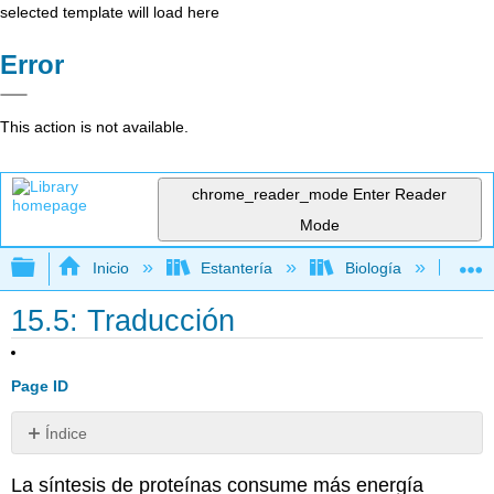
selected template will load here
Error
This action is not available.
chrome_reader_mode
Enter Reader
Mode
Expandir/contraer jerarquía global
Inicio
Estantería
Biología
Bio
15.5: Traducción
Page ID
Índice
La
La síntesis de proteínas consume más energía
maquinaria