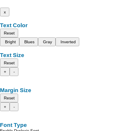
x
Text Color
Reset
Bright
Blues
Gray
Inverted
Text Size
Reset
+
-
Margin Size
Reset
+
-
Font Type
Enable Dyslexic Font