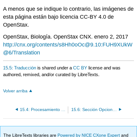
A menos que se indique lo contrario, las imágenes de
esta página están bajo licencia CC-BY 4.0 de
OpenStax.
OpenStax, Biología. OpenStax CNX. enero 2, 2017
http://cnx.org/contents/s8Hh0oOc@9.10:FUH9XUkW
@6/Translation
15.5: Traducción
is shared under a
CC BY
license and was
authored, remixed, and/or curated by LibreTexts.
Volver arriba
15.4: Procesamiento de ARN eucariota
15.6: Sección Opcional - Microcerdos
The LibreTexts libraries are
Powered by NICE CXone Expert
and