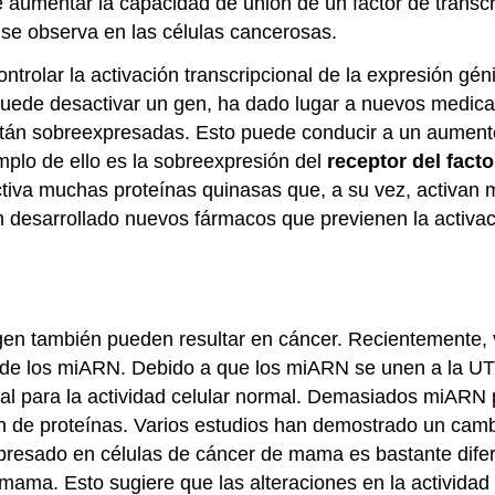
aumentar la capacidad de unión de un factor de transcr
e se observa en las células cancerosas.
rolar la activación transcripcional de la expresión géni
 puede desactivar un gen, ha dado lugar a nuevos medica
án sobreexpresadas. Esto puede conducir a un aumento d
mplo de ello es la sobreexpresión del
receptor del fact
va muchas proteínas quinasas que, a su vez, activan mu
n desarrollado nuevos fármacos que previenen la activaci
 gen también pueden resultar en cáncer. Recientemente,
n de los miARN. Debido a que los miARN se unen a la UT
al para la actividad celular normal. Demasiados miARN 
 de proteínas. Varios estudios han demostrado un cambi
resado en células de cáncer de mama es bastante difer
ama. Esto sugiere que las alteraciones en la actividad 