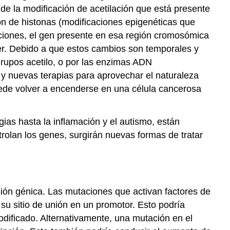
el
de la modificación de acetilación que está presente
cáncer:
n de histonas (modificaciones epigenéticas que
terapias
ciones, el gen presente en esa región cromosómica
dirigidas
cer. Debido a que estos cambios son temporales y
Referencias
grupos acetilo, o por las enzimas ADN
 y nuevas terapias para aprovechar el naturaleza
ede volver a encenderse en una célula cancerosa
as hasta la inflamación y el autismo, están
olan los genes, surgirán nuevas formas de tratar
esión génica. Las mutaciones que activan factores de
 su sitio de unión en un promotor. Esto podría
odificado. Alternativamente, una mutación en el