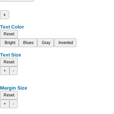
x
Text Color
Reset
Bright
Blues
Gray
Inverted
Text Size
Reset
+
-
Margin Size
Reset
+
-