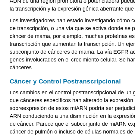
ADN de una región promotora o potenciadora puede 
la transcripción y la expresión génica aberrante qu
Los investigadores han estado investigando cómo cont
de transcripción, o una vía que se activa donde se
cáncer de mama, por ejemplo, muchas proteínas est
transcripción que aumentan la transcripción. Un eje
subconjunto de cánceres de mama. La vía EGFR acti
genes involucrados en el crecimiento celular. Se ha
cánceres.
Cáncer y Control Postranscripcional
Los cambios en el control postranscripcional de un
que cánceres específicos han alterado la expresió
sobreexpresión de estos miARN podría ser perjudici
ARN conduciendo a una disminución en la expresión
de cáncer. Parece que el subconjunto de miARN exp
cáncer de pulmón o incluso de células normales de m