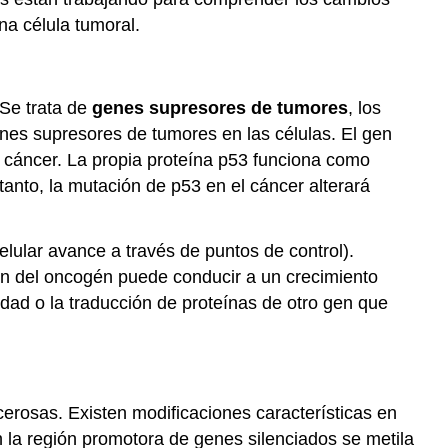
Cáncer
na célula tumoral.
y
Alteraciones
Epigenéticas
Cáncer
 Se trata de
genes supresores de tumores
, los
y
enes supresores de tumores en las células. El gen
Control
e cáncer. La propia proteína p53 funciona como
Transcripcional
 tanto, la mutación de p53 en el cáncer alterará
Cáncer
y
Control
celular avance a través de puntos de control).
Postranscripcional
n del oncogén puede conducir a un crecimiento
Cáncer
y
lidad o la traducción de proteínas de otro gen que
control
traduccional/postradu
Nuevos
medicamentos
rosas. Existen modificaciones características en
para
combatir
 la región promotora de genes silenciados se metila