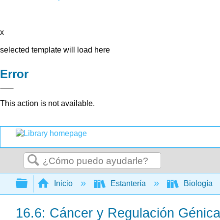
x
selected template will load here
Error
This action is not available.
Buscar
Expandir/contraer jerarquía global
Inicio
Estantería
Biología
16.6: Cáncer y Regulación Génic