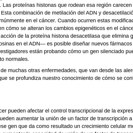
. Las proteínas histonas que rodean esa región carecen 
Esta combinación de metilación del ADN y desacetilació
omúnmente en el cáncer. Cuando ocurren estas modifica
nden cómo se alteran los cambios epigenéticos en el cán
acción de la proteína histona desacetilasa que elimina 
itosinas en el ADN— es posible diseñar nuevos fármacos
vestigadores están probando cómo un gen silenciado pu
nto normales.
 de muchas otras enfermedades, que van desde las alergi
ue se profundiza nuestro conocimiento de cómo se contr
cer pueden afectar el control transcripcional de la expr
pueden aumentar la unión de un factor de transcripción a
ese gen que da como resultado un crecimiento celular m