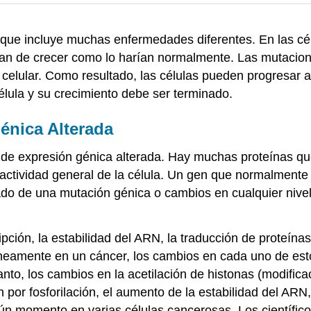
que incluye muchas enfermedades diferentes. En las cél
 dejan de crecer como lo harían normalmente. Las mutacio
o celular. Como resultado, las células pueden progresar a 
élula y su crecimiento debe ser terminado.
énica Alterada
e expresión génica alterada. Hay muchas proteínas que
a actividad general de la célula. Un gen que normalment
ado de una mutación génica o cambios en cualquier nivel 
ipción, la estabilidad del ARN, la traducción de proteína
áneamente en un cáncer, los cambios en cada uno de esto
 tanto, los cambios en la acetilación de histonas (modifi
ón por fosforilación, el aumento de la estabilidad del ARN,
ún momento en varias células cancerosas. Los científic