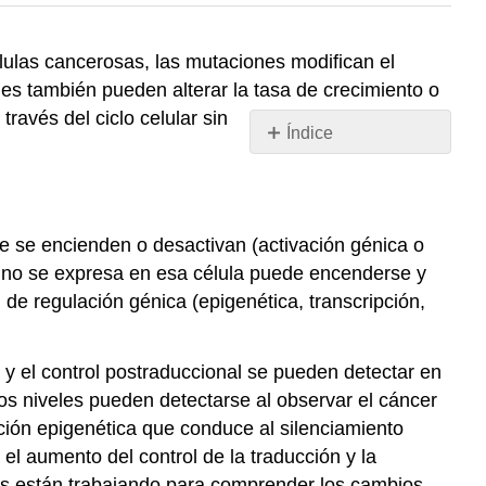
ulas cancerosas, las mutaciones modifican el
nes también pueden alterar la tasa de crecimiento o
través del ciclo celular sin
Índice
Cáncer:
Enfermedad
de
Expresión
 se encienden o desactivan (activación génica o
Génica
e no se expresa en esa célula puede encenderse y
Alterada
de regulación génica (epigenética, transcripción,
Genes
supresores
de
s y el control postraduccional se pueden detectar en
tumores,
s niveles pueden detectarse al observar el cáncer
oncogenes
cación epigenética que conduce al silenciamiento
y
 el aumento del control de la traducción y la
cáncer
os están trabajando para comprender los cambios