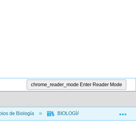
chrome_reader_mode
Enter Reader Mode
Exp
ipios de Biología
BIOLOGÍA 212: Genética
1