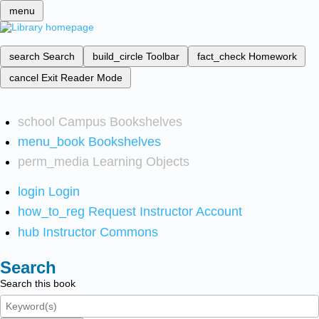
menu
search
Search
build_circle
Toolbar
fact_check
Homework
cancel
Exit Reader Mode
school
Campus Bookshelves
menu_book
Bookshelves
perm_media
Learning Objects
login
Login
how_to_reg
Request Instructor Account
hub
Instructor Commons
Search
Search this book