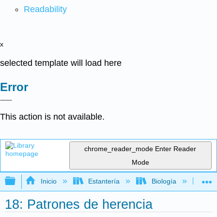
Readability
x
selected template will load here
Error
This action is not available.
chrome_reader_mode
Enter Reader
Mode
Expandir/contraer jerarquía global
Inicio
Estantería
Biología
Bio
18: Patrones de herencia