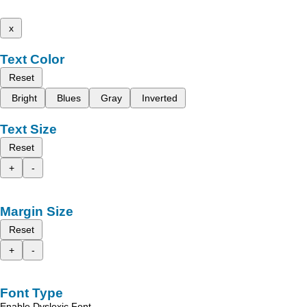
x
Text Color
Reset
Bright
Blues
Gray
Inverted
Text Size
Reset
+
-
Margin Size
Reset
+
-
Font Type
Enable Dyslexic Font