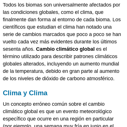
Todos los biomas son universalmente afectados por
y
Clima
las condiciones globales, como el clima, que
Cambio
finalmente dan forma al entorno de cada bioma. Los
Climático
científicos que estudian el clima han notado una
Global
serie de cambios marcados que poco a poco se han
Evidencia
vuelto cada vez más evidentes durante los últimos
para
el
sesenta años.
Cambio climático global
es el
cambio
término utilizado para describir patrones climáticos
climático
globales alterados, incluyendo un aumento mundial
global
de la temperatura, debido en gran parte al aumento
Impulsores
actuales
de los niveles de dióxido de carbono atmosférico.
y
pasados
Clima y Clima
del
cambio
Un concepto erróneo común sobre el cambio
climático
climático global es que un evento meteorológico
global
Resultados
específico que ocurre en una región en particular
documentados
(por ejemplo, una semana muy fría en junio en el