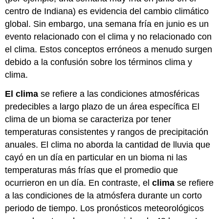
del
centro de Indiana) es evidencia del cambio climático
cambio
global. Sin embargo, una semana fría en junio es un
climático:
pasado
evento relacionado con el clima y no relacionado con
y
el clima. Estos conceptos erróneos a menudo surgen
presente
debido a la confusión sobre los términos clima y
Cambio
clima.
climático
geológico
El clima
se refiere a las condiciones atmosféricas
Cambio
predecibles a largo plazo de un área específica El
Climático
Presente
clima de un bioma se caracteriza por tener
Resumen
temperaturas consistentes y rangos de precipitación
Referencias
anuales. El clima no aborda la cantidad de lluvia que
cayó en un día en particular en un bioma ni las
temperaturas más frías que el promedio que
ocurrieron en un día. En contraste, el
clima
se refiere
a las condiciones de la atmósfera durante un corto
periodo de tiempo. Los pronósticos meteorológicos