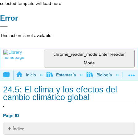
selected template will load here
Error
This action is not available.
chrome_reader_mode
Enter Reader
Mode
Expandir/contraer jerarquía global
Inicio
Estantería
Biología
Bio
24.5: El clima y los efectos del
cambio climático global
Page ID
Índice
Clima