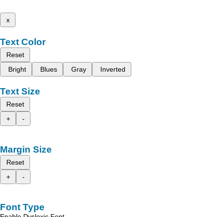
x
Text Color
Reset
Bright
Blues
Gray
Inverted
Text Size
Reset
+
-
Margin Size
Reset
+
-
Font Type
Enable Dyslexic Font