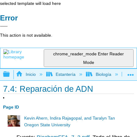
selected template will load here
Error
This action is not available.
chrome_reader_mode
Enter Reader
Mode
Expandir/contraer jerarquía global
Inicio
Estantería
Biología
Bi
7.4: Reparación de ADN
Page ID
Kevin Ahern, Indira Rajagopal, and Taralyn Tan
Oregon State University