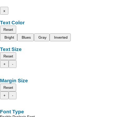
x
Text Color
Reset
Bright
Blues
Gray
Inverted
Text Size
Reset
+
-
Margin Size
Reset
+
-
Font Type
Enable Dyslexic Font