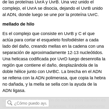
de las proteínas UvrA y UvrB. Una vez unido el
complejo, el UvrA se disocia, dejando el UvrB unido
al ADN, donde luego se une por la proteína UvrC.
mellado de hilo
Es el complejo que consiste en UvrB y C el que
actúa para cortar el esqueleto fosfodiéster a cada
lado del daño, creando mellas en la cadena con una
separación de aproximadamente 12-13 nucleótidos.
Una helicasa codificada por UvrD luego desenrolla la
región que contiene el daño, desplazándola de la
doble hélice junto con UvrBC. La brecha en el ADN
se rellena con la ADN polimerasa, que copia la hebra
no dañada, y la mella se sella con la ayuda de la
ADN ligasa.
La reparación por escisión de nucleótidos también es
una vía importante en eucariotas. Es particularmente