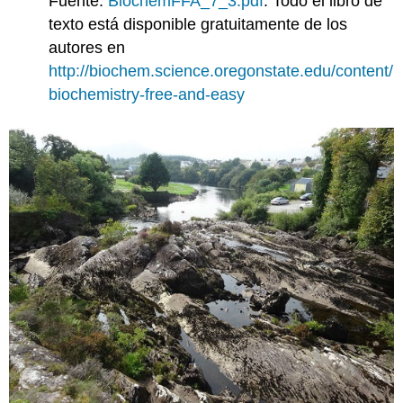
Fuente:
BiochemFFA_7_3.pdf
. Todo el libro de
texto está disponible gratuitamente de los
autores en
http://biochem.science.oregonstate.edu/content/
biochemistry-free-and-easy