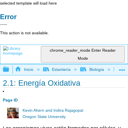
selected template will load here
Error
This action is not available.
chrome_reader_mode
Enter Reader
Mode
Expandir/contraer jerarquía global
Inicio
Estantería
Biología
Bi
2.1: Energía Oxidativa
Page ID
Kevin Ahern and Indira Rajagopal
Oregon State University