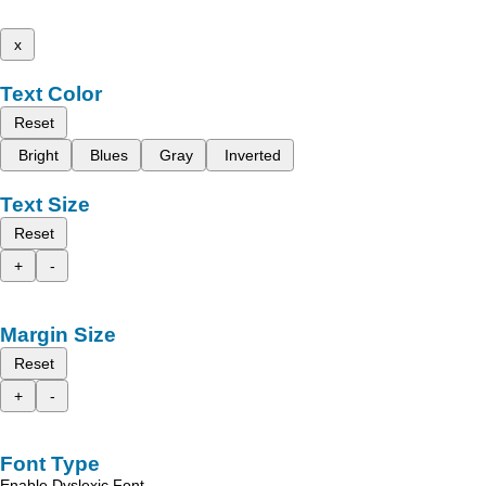
x
Text Color
Reset
Bright
Blues
Gray
Inverted
Text Size
Reset
+
-
Margin Size
Reset
+
-
Font Type
Enable Dyslexic Font