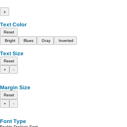
x
Text Color
Reset
Bright
Blues
Gray
Inverted
Text Size
Reset
+
-
Margin Size
Reset
+
-
Font Type
Enable Dyslexic Font