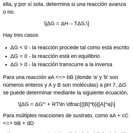
ella, y por sí sola, determina si una reacción avanza
o no.
\[ΔG = ΔH – TΔS,\]
Hay tres casos
ΔG < 0 - la reacción procede tal como está escrito
ΔG = 0 - la reacción está en equilibrio
ΔG > 0 - la reacción transcurre a la inversa
Para una reacción aA <=> bB (donde 'a' y 'b' son
números enteros y A y B son moléculas) a pH 7, ΔG
se puede determinar mediante la siguiente ecuación,
\[ΔG = ΔG°’ + RT\ln \dfrac{([B]^b}{[A]^a}\]
Para múltiples reacciones de sustrato, como aA + cC
<=> bB + dD