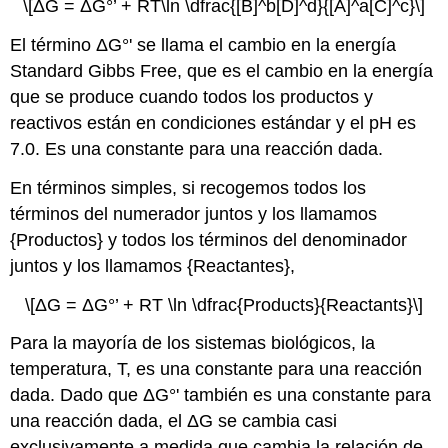
\[ΔG = ΔG°’ + RT\ln \dfrac{[B]^b[D]^d}{[A]^a[C]^c}\]
El término ΔG°' se llama el cambio en la energía
Standard Gibbs Free, que es el cambio en la energía
que se produce cuando todos los productos y
reactivos están en condiciones estándar y el pH es
7.0. Es una constante para una reacción dada.
En términos simples, si recogemos todos los
términos del numerador juntos y los llamamos
{Productos} y todos los términos del denominador
juntos y los llamamos {Reactantes},
\[ΔG = ΔG°’ + RT \ln \dfrac{Products}{Reactants}\]
Para la mayoría de los sistemas biológicos, la
temperatura, T, es una constante para una reacción
dada. Dado que ΔG°' también es una constante para
una reacción dada, el ΔG se cambia casi
exclusivamente a medida que cambia la relación de