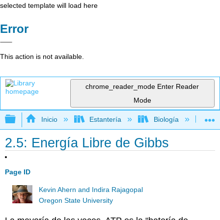
selected template will load here
Error
This action is not available.
chrome_reader_mode
Enter Reader
Mode
Expandir/contraer jerarquía global
Inicio
Estantería
Biología
Bi
2.5: Energía Libre de Gibbs
Page ID
Kevin Ahern and Indira Rajagopal
Oregon State University