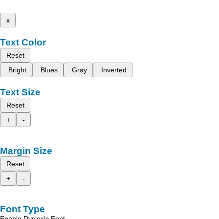
x
Text Color
Reset
Bright
Blues
Gray
Inverted
Text Size
Reset
+
-
Margin Size
Reset
+
-
Font Type
Enable Dyslexic Font