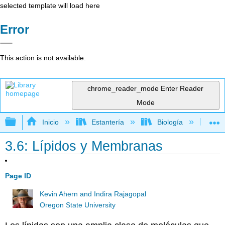
selected template will load here
Error
This action is not available.
chrome_reader_mode
Enter Reader
Mode
Expandir/contraer jerarquía global
Inicio
Estantería
Biología
Bi
3.6: Lípidos y Membranas
Page ID
Kevin Ahern and Indira Rajagopal
Oregon State University