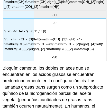
\mathrm{CH}=\mathrm{CH}\right)_{3}\left(\mathrm{CH}_{2}\right)
_{7} \mathrm{CO}_{2} \mathrm{H}\)
-11
20
\( 20: 4-\Delta^{5,8,11,14}\)
\(\mathrm{CH}_{3}\left(\mathrm{CH}_{2}\right)_{4}
\mathrm{CH}=\mathrm{CH}\left(\mathrm{CH}_{2}\right)_{4}\left(\
mathrm{CH}_{2}\right)_{2} \mathrm{CO}_{2} \mathrm{H}\)
-50
Bioquímicamente, los dobles enlaces que se
encuentran en los ácidos grasos se encuentran
predominantemente en la configuración cis. Las
llamadas grasas trans surgen como un subproducto
químico de la hidrogenación parcial del aceite
vegetal (pequeñas cantidades de grasas trans
también ocurren naturalmente). En humanos, el