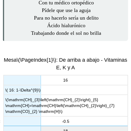
Con tu médico ortopédico
Pídele que use la aguja
Para no hacerlo sería un delito
Ácido hialurónico
Trabajando donde el sol no brilla
Mesa
\(\PageIndex{1}\)
: De arriba a abajo - Vitaminas
E, K y A
16
\( 16: 1-\Delta^{9}\)
\(\mathrm{CH}_{3}\left(\mathrm{CH}_{2}\right)_{5}
\mathrm{CH}=\mathrm{CH}\left(\mathrm{CH}_{2}\right)_{7}
\mathrm{CO}_{2} \mathrm{H}\)
-0.5