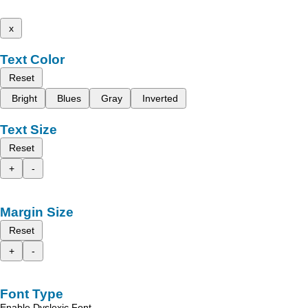
x
Text Color
Reset
Bright
Blues
Gray
Inverted
Text Size
Reset
+
-
Margin Size
Reset
+
-
Font Type
Enable Dyslexic Font