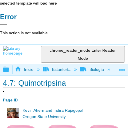
selected template will load here
Error
This action is not available.
chrome_reader_mode
Enter Reader
Mode
Expandir/contraer jerarquía global
Inicio
Estantería
Biología
Bi
4.7: Quimotripsina
Page ID
Kevin Ahern and Indira Rajagopal
Oregon State University