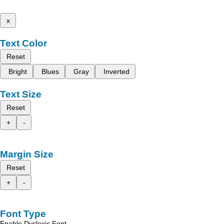
x
Text Color
Reset
Bright
Blues
Gray
Inverted
Text Size
Reset
+
-
Margin Size
Reset
+
-
Font Type
Enable Dyslexic Font