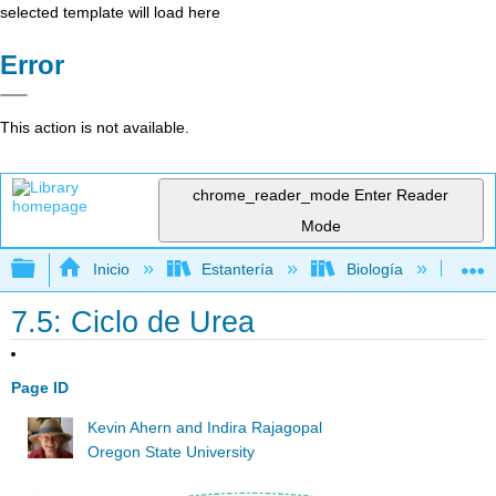
selected template will load here
Error
This action is not available.
chrome_reader_mode
Enter Reader
Mode
Expandir/contraer jerarquía global
Inicio
Estantería
Biología
Bi
7.5: Ciclo de Urea
Page ID
Kevin Ahern and Indira Rajagopal
Oregon State University