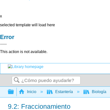
x
selected template will load here
Error
This action is not available.
Buscar
Expandir/contraer jerarquía global
Inicio
Estantería
Biología
9.2: Fraccionamiento