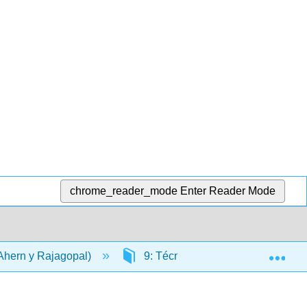
chrome_reader_mode
Enter Reader Mode
Exp
(Ahern y Rajagopal)
9: Técnicas
9.2: Fracc