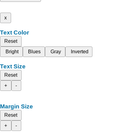
x
Text Color
Reset
Bright
Blues
Gray
Inverted
Text Size
Reset
+
-
Margin Size
Reset
+
-