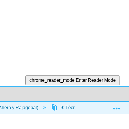
chrome_reader_mode
Enter Reader Mode
Exp
(Ahern y Rajagopal)
9: Técnicas
9.3: Cromat