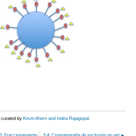
r curated by
Kevin Ahern and Indira Rajagopal
.
.2: Fraccionamiento
9.4: Cromatografía de exclusión en gel