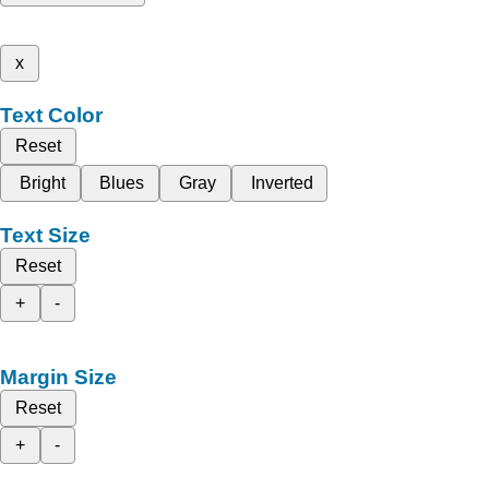
x
Text Color
Reset
Bright
Blues
Gray
Inverted
Text Size
Reset
+
-
Margin Size
Reset
+
-