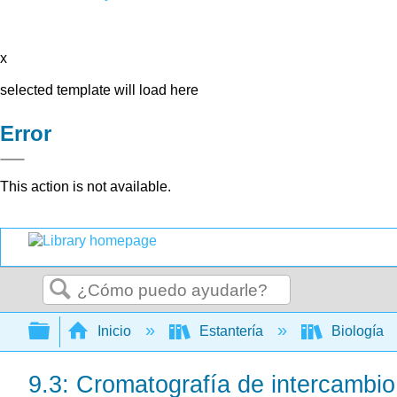
x
selected template will load here
Error
This action is not available.
Buscar
Expandir/contraer jerarquía global
Inicio
Estantería
Biología
9.3: Cromatografía de intercambio