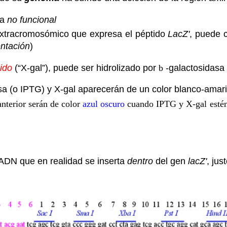
sa
no funcional
 extracromosómico que expresa el péptido
LacZ'
, puede 
ntación
)
ido
(“X-gal”), puede ser hidrolizado por
b
-galactosidasa
a (o IPTG) y X-gal aparecerán de un color blanco-amaril
nterior serán de color
azul oscuro
cuando IPTG y X-gal estén 
 ADN que en realidad se inserta
dentro
del gen
lacZ'
, jus