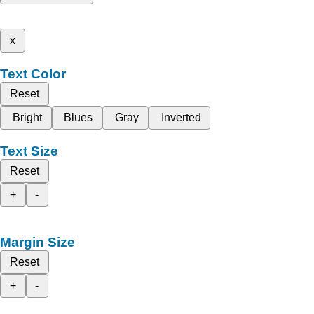
x
Text Color
Reset
Bright
Blues
Gray
Inverted
Text Size
Reset
+
-
Margin Size
Reset
+
-