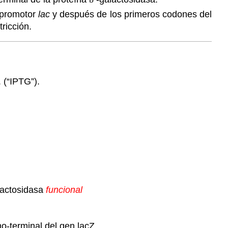
l promotor
lac
y después de los primeros codones del
ricción.
. (“IPTG”).
actosidasa
funcional
o-terminal del gen lacZ.