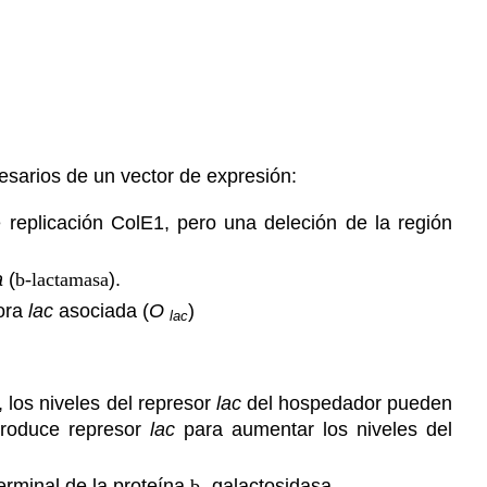
esarios de un vector de expresión:
 replicación ColE1, pero una deleción de la región
a
(
b-lactamasa
).
dora
lac
asociada (
O
)
lac
 los niveles del represor
lac
del hospedador pueden
produce represor
lac
para aumentar los niveles del
rminal de la proteína
b
-galactosidasa.