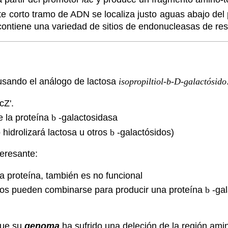
te corto tramo de ADN se localiza justo aguas abajo de
contiene una variedad de sitios de endonucleasas de rest
usando el análogo de lactosa
isopropiltiol-b-D-galactósido
cZ'.
e la proteína
b
-galactosidasa
 hidrolizará lactosa u otros
b
-galactósidos)
teresante:
a proteína, también es no funcional
os pueden combinarse para producir una proteína
b
-gal
que su
genoma
ha sufrido una deleción de la región amin