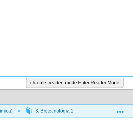
chrome_reader_mode
Enter Reader Mode
Exp
ímica)
3. Biotecnología 1
3.4: Vectores de 