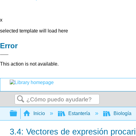
x
selected template will load here
Error
This action is not available.
Buscar
Expandir/contraer jerarquía global
Inicio
Estantería
Biología
3.4: Vectores de expresión procar