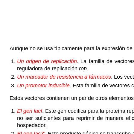
Aunque no se usa típicamente para la expresión de 
Un origen de replicación
. La familia de vecto
reguladora de replicación
rop
.
Un marcador de resistencia a fármacos
. Los vec
Un promotor inducible
. Esta familia de vectores
Estos vectores contienen un par de otros elementos 
El gen lacI
. Este gen codifica para la proteína r
no ser suficientes para reprimir de manera efi
hospedador.
El gen lacZ'
. Este producto génico se transcribe 