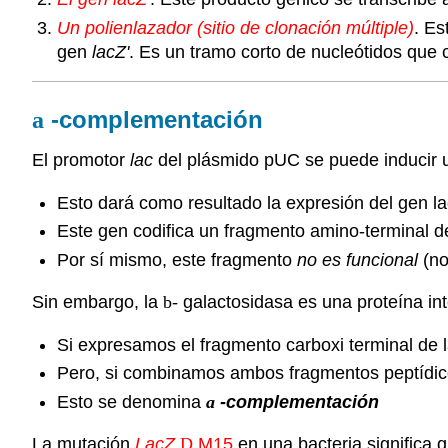
Un polienlazador (sitio de clonación múltiple)
. Es
gen
lacZ'
. Es un tramo corto de nucleótidos que 
-complementación
a
El promotor
lac
del plásmido pUC se puede inducir 
Esto dará como resultado la expresión del gen la
Este gen codifica un fragmento amino-terminal d
Por sí mismo, este fragmento
no es funcional
(no
Sin embargo, la
b-
galactosidasa es una proteína in
Si expresamos el fragmento carboxi terminal de l
Pero, si combinamos ambos fragmentos peptídic
Esto se denomina
a
-complementación
La mutación
LacZ
D
M15
en una bacteria significa 