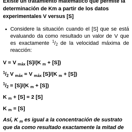
Existe un tratamiento matemático que permite la
determinación de Km a partir de los datos
experimentales V versus [S]
Considere la situación cuando el [S] que se está
evaluando da como resultado un valor de V que
1
es exactamente
/
de la velocidad máxima de
2
reacción:
V = V
[S]/(K
+ [S])
máx
m
1
/
V
= V
[S]/(K
+ [S])
2
máx
máx
m
1
/
= [S]/(K
+ [S])
2
m
K
+ [S] = 2 [S]
m
K
= [S]
m
Así, K
es igual a la concentración de sustrato
m
que da como resultado exactamente la mitad de