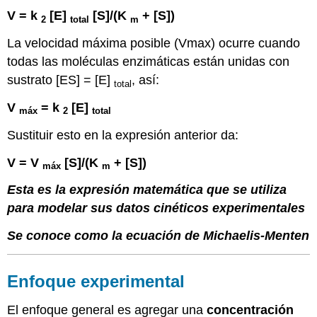
V = k
[E]
[S]/(K
+ [S])
2
total
m
La velocidad máxima posible (Vmax) ocurre cuando
todas las moléculas enzimáticas están unidas con
sustrato [ES] = [E]
, así:
total
V
= k
[E]
máx
2
total
Sustituir esto en la expresión anterior da:
V = V
[S]/(K
+ [S])
máx
m
Esta es la expresión matemática que se utiliza
para modelar sus datos cinéticos experimentales
Se conoce como la ecuación de Michaelis-Menten
Enfoque experimental
El enfoque general es agregar una
concentración