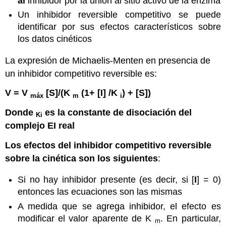
al
inhibidor por la unión al sitio activo de la enzima
Un inhibidor reversible competitivo se puede
identificar por sus efectos característicos sobre
los datos cinéticos
La expresión de Michaelis-Menten en presencia de
un inhibidor competitivo reversible es:
V = V
[S]/(K
(1+ [I] /K
) + [S])
máx
m
i
Donde
es la constante de disociación del
Ki
complejo EI real
Los efectos del inhibidor competitivo reversible
sobre la cinética son los siguientes
:
Si no hay inhibidor presente (es decir, si [
I
] = 0)
entonces las ecuaciones son las mismas
A medida que se agrega inhibidor, el efecto es
modificar el valor aparente de K
. En particular,
m