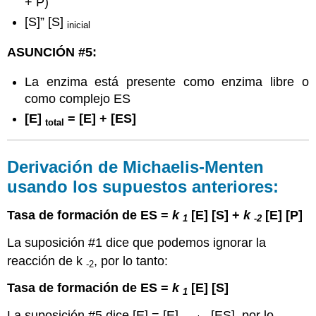
+ P)
[S]” [S]
inicial
ASUNCIÓN #5:
La enzima está presente como enzima libre o
como complejo ES
[E]
= [E] + [ES]
total
Derivación de Michaelis-Menten
usando los supuestos anteriores:
Tasa de formación de ES =
k
[E] [S] +
k
[E] [P]
1
-2
La suposición #1 dice que podemos ignorar la
reacción de k
, por lo tanto:
-2
Tasa de formación de ES =
k
[E] [S]
1
La suposición #5 dice [E] = [E]
- [ES], por lo