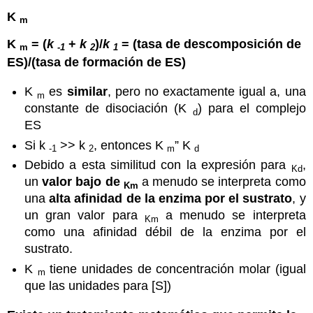
K
m
K
= (
k
+
k
)/
k
= (tasa de descomposición de
m
-1
2
1
ES)/(tasa de formación de ES)
K
es
similar
, pero no exactamente igual a, una
m
constante de disociación (K
) para el complejo
d
ES
Si k
>> k
, entonces K
” K
-1
2
m
d
Debido a esta similitud con la expresión para
,
Kd
un
valor bajo de
a menudo se interpreta como
Km
una
alta afinidad de la enzima por el sustrato
, y
un gran valor para
a menudo se interpreta
Km
como una afinidad débil de la enzima por el
sustrato.
K
tiene unidades de concentración molar (igual
m
que las unidades para [S])