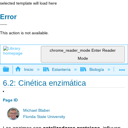
selected template will load here
Error
This action is not available.
chrome_reader_mode
Enter Reader
Mode
Expandir/contraer jerarquía global
Inicio
Estantería
Biología
Bi
6.2: Cinética enzimática
Page ID
Michael Blaber
Florida State University