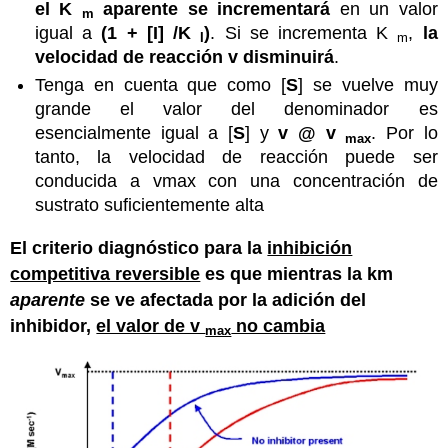
el K
aparente se incrementará
en un valor
m
igual a
(1 + [I] /K
)
. Si se incrementa K
,
la
I
m
velocidad de reacción v disminuirá
.
Tenga en cuenta que como [
S
] se vuelve muy
grande el valor del denominador es
esencialmente igual a [
S
] y
v
@
v
. Por lo
max
tanto, la velocidad de reacción puede ser
conducida a vmax con una concentración de
sustrato suficientemente alta
El criterio diagnóstico para la
inhibición
competitiva reversible
es que mientras la km
aparente
se ve afectada por la adición del
inhibidor,
el valor de v
no cambia
max