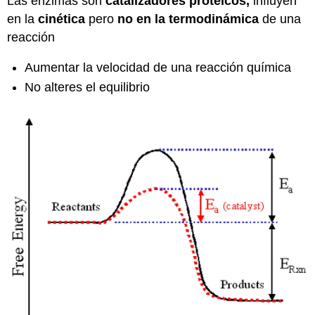
Las enzimas son
catalizadores proteicos,
influyen
en la
cinética
pero
no en la termodinámica
de una
reacción
Aumentar la velocidad de una reacción química
No alteres el equilibrio