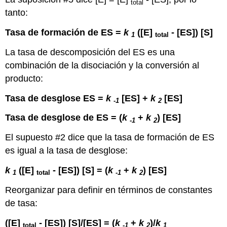
total
tanto:
Tasa de formación de ES =
k
([E]
- [ES]) [S]
1
total
La tasa de descomposición del ES es una
combinación de la disociación y la conversión al
producto:
Tasa de desglose ES =
k
[ES] +
k
[ES]
-1
2
Tasa de desglose de ES = (
k
+
k
) [ES]
-1
2
El supuesto #2 dice que la tasa de formación de ES
es igual a la tasa de desglose:
k
(
[E]
- [ES]) [S] = (
k
+
k
) [ES]
1
total
-1
2
Reorganizar para definir en términos de constantes
de tasa:
([E]
- [ES]) [S]/[ES] = (
k
+
k
)/
k
total
-1
2
1