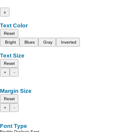
x
Text Color
Reset
Bright
Blues
Gray
Inverted
Text Size
Reset
+
-
Margin Size
Reset
+
-
Font Type
Enable Dyslexic Font