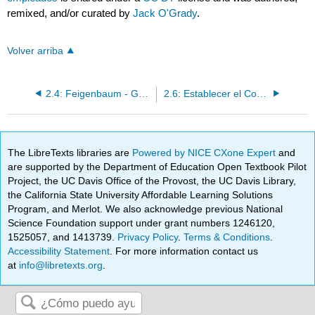
remixed, and/or curated by
Jack O'Grady
.
Volver arriba
2.4: Feigenbaum - Gestión de la Calidad Total (TQM)
2.6: Establecer el Control de Calidad - Lo Esencial
The LibreTexts libraries are
Powered by NICE CXone Expert
and
are supported by the Department of Education Open Textbook Pilot
Project, the UC Davis Office of the Provost, the UC Davis Library,
the California State University Affordable Learning Solutions
Program, and Merlot. We also acknowledge previous National
Science Foundation support under grant numbers 1246120,
1525057, and 1413739.
Privacy Policy
.
Terms & Conditions
.
Accessibility Statement
. For more information contact us
at
info@libretexts.org
.