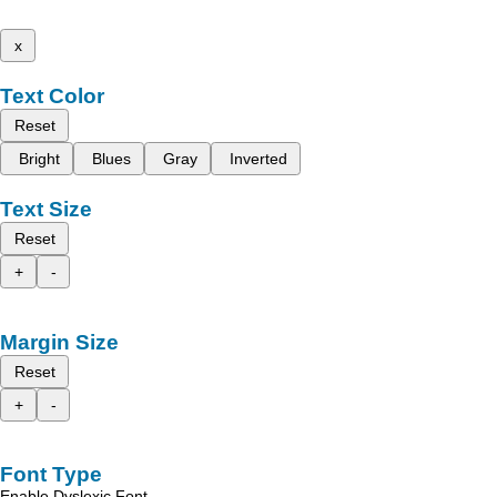
x
Text Color
Reset
Bright
Blues
Gray
Inverted
Text Size
Reset
+
-
Margin Size
Reset
+
-
Font Type
Enable Dyslexic Font