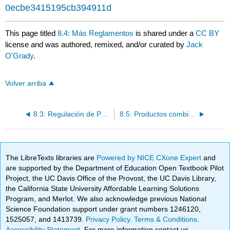
0ecbe3415195cb394911d
This page titled
8.4: Más Reglamentos
is shared under a
CC BY
license and was authored, remixed, and/or curated by
Jack
O'Grady
.
Volver arriba
8.3: Regulación de Pruebas Clínicas
8.5: Productos combinados
The LibreTexts libraries are
Powered by NICE CXone Expert
and
are supported by the Department of Education Open Textbook Pilot
Project, the UC Davis Office of the Provost, the UC Davis Library,
the California State University Affordable Learning Solutions
Program, and Merlot. We also acknowledge previous National
Science Foundation support under grant numbers 1246120,
1525057, and 1413739.
Privacy Policy
.
Terms & Conditions
.
Accessibility Statement
. For more information contact us