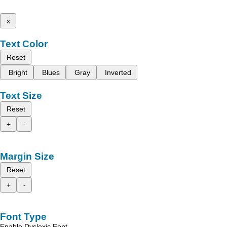
x
Text Color
Reset
Bright
Blues
Gray
Inverted
Text Size
Reset
+
-
Margin Size
Reset
+
-
Font Type
Enable Dyslexic Font