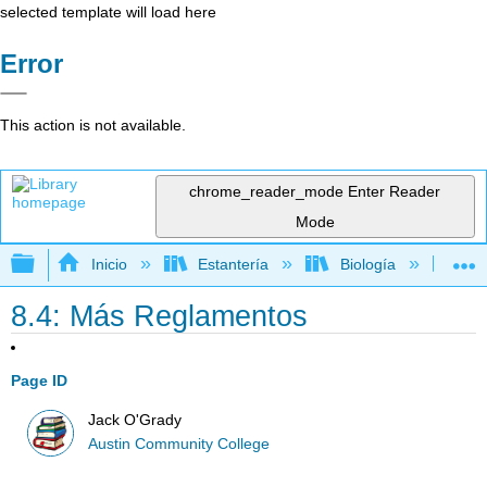
selected template will load here
Error
This action is not available.
chrome_reader_mode
Enter Reader
Mode
Expandir/contraer jerarquía global
Inicio
Estantería
Biología
Bio
8.4: Más Reglamentos
Page ID
Jack O'Grady
Austin Community College