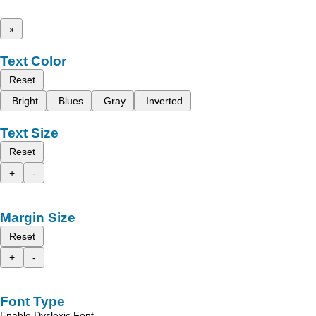
x
Text Color
Reset
Bright
Blues
Gray
Inverted
Text Size
Reset
+
-
Margin Size
Reset
+
-
Font Type
Enable Dyslexic Font