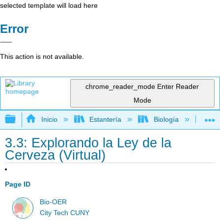
selected template will load here
Error
This action is not available.
chrome_reader_mode
Enter Reader
Mode
Expandir/contraer jerarquía global
Inicio
Estantería
Biología
Bio
3.3: Explorando la Ley de la
Cerveza (Virtual)
Page ID
Bio-OER
City Tech CUNY