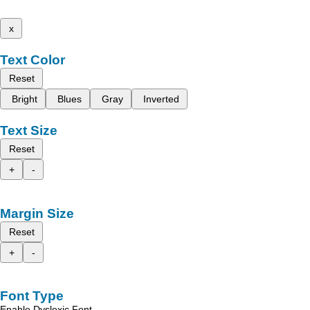
x
Text Color
Reset
Bright
Blues
Gray
Inverted
Text Size
Reset
+
-
Margin Size
Reset
+
-
Font Type
Enable Dyslexic Font