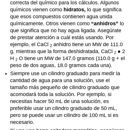
correcta del químico para los cálculos. Algunos
Part
químicos vienen como
hidratos,
lo que significa
III:
que esos compuestos contienen agua unida
Determining
químicamente. Otros vienen como
“anhidros”
lo
Concentrations
que significa que no hay agua ligada. Asegúrate
Materials
de prestar atención a cuál estás usando. Por
Preparation
ejemplo, el CaCl
anhidro
tiene un MW de 111.0
of
2
Methylene
g, mientras que la forma deshidratada, CaCl
● 2
2
Blue
H
O tiene un MW de 147.0 gramos (110.0 g + el
2
Solutions
peso de dos aguas, 18.0 gramos cada una).
Procedure
Siempre use un cilindro graduado para medir la
Preparation
cantidad de agua para una solución, use el
of
tamaño más pequeño de cilindro graduado que
Methylene
acomodará toda la solución. Por ejemplo, si
Blue
Concentrations
necesitas hacer 50 mL de una solución, es
via
preferible usar un cilindro graduado de 50 mL,
Serial
pero se puede usar un cilindro de 100 mL si es
Dilutions
necesario.
Measuring