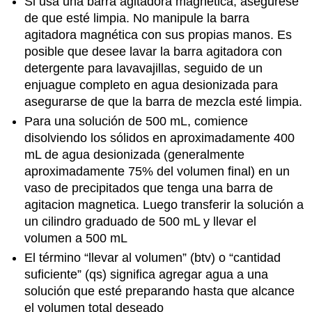
Si usa una barra agitadora magnética, asegúrese
absorbance
Calculations
de que esté limpia. No manipule la barra
Study
agitadora magnética con sus propias manos. Es
Questions
posible que desee lavar la barra agitadora con
detergente para lavavajillas, seguido de un
enjuague completo en agua desionizada para
asegurarse de que la barra de mezcla esté limpia.
Para una solución de 500 mL, comience
disolviendo los sólidos en aproximadamente 400
mL de agua desionizada (generalmente
aproximadamente 75% del volumen final) en un
vaso de precipitados que tenga una barra de
agitacion magnetica. Luego transferir la solución a
un cilindro graduado de 500 mL y llevar el
volumen a 500 mL
El término “llevar al volumen” (btv) o “cantidad
suficiente” (qs) significa agregar agua a una
solución que esté preparando hasta que alcance
el volumen total deseado