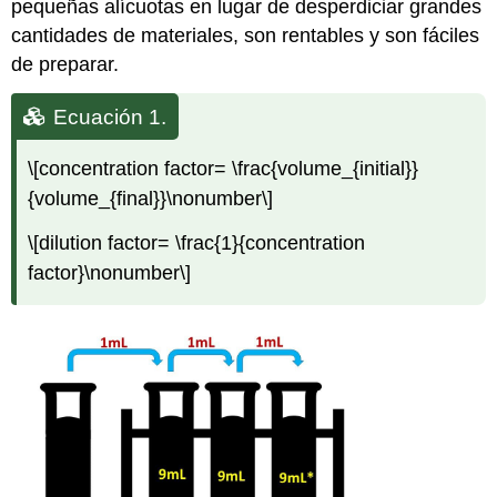
pequeñas alícuotas en lugar de desperdiciar grandes
Acetate
cantidades de materiales, son rentables y son fáciles
MATERIALS
de preparar.
Calculations
Procedure
Ecuación 1.
Part
II:
\[concentration factor= \frac{volume_{initial}}
Preparation
of
{volume_{final}}\nonumber\]
a
Standard
\[dilution factor= \frac{1}{concentration
Curve
factor}\nonumber\]
Materials
Calculations
Procedure
Prepare
Stock
Solution
of
Methylene
Blue