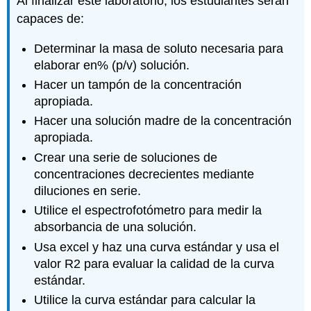
Al finalizar este laboratorio, los estudiantes serán
soluciones
capaces de:
porcentuales
Ecuación
Determinar la masa de soluto necesaria para
2.
elaborar en% (p/v) solución.
Example
Hacer un tampón de la concentración
Activity
apropiada.
1:
Calculating
Hacer una solución madre de la concentración
the
apropiada.
Amount
Crear una serie de soluciones de
of
Solute
concentraciones decrecientes mediante
and
diluciones en serie.
Solvent
Utilice el espectrofotómetro para medir la
A.
absorbancia de una solución.
Solutions
Usa excel y haz una curva estándar y usa el
with
Soluble
valor R2 para evaluar la calidad de la curva
Solute
estándar.
and
Utilice la curva estándar para calcular la
water