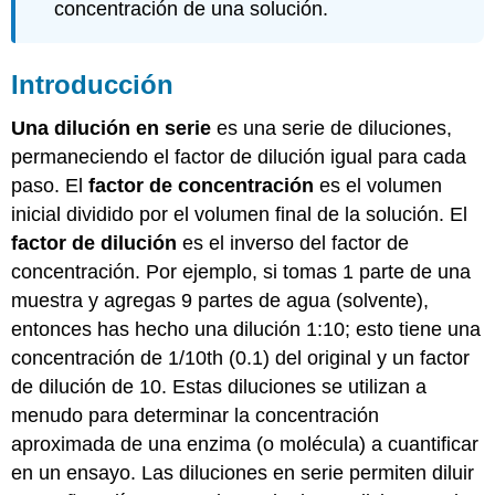
as
concentración de una solución.
the
solvent
B.
Introducción
Solutions
with
Una dilución en serie
es una serie de diluciones,
Insoluble
permaneciendo el factor de dilución igual para cada
Solutes
paso. El
factor de concentración
es el volumen
in
Cold
inicial dividido por el volumen final de la solución. El
Water
factor de dilución
es el inverso del factor de
Note
concentración. Por ejemplo, si tomas 1 parte de una
Part
muestra y agregas 9 partes de agua (solvente),
I:
entonces has hecho una dilución 1:10; esto tiene una
Solution
Prep
concentración de 1/10th (0.1) del original y un factor
of
de dilución de 10. Estas diluciones se utilizan a
30-
menudo para determinar la concentración
mLs
aproximada de una enzima (o molécula) a cuantificar
of
13.6%
en un ensayo. Las diluciones en serie permiten diluir
Sodium