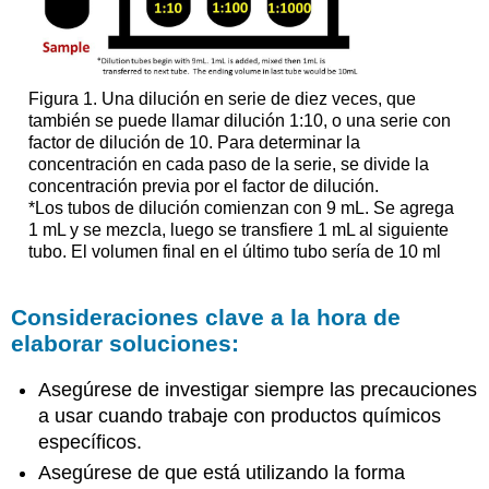
Prepare
Known
Concentrations
of
Figura 1. Una dilución en serie de diez veces, que
Methylene
también se puede llamar dilución 1:10, o una serie con
Blue
factor de dilución de 10. Para determinar la
Working
concentración en cada paso de la serie, se divide la
Solution
concentración previa por el factor de dilución.
via
*Los tubos de dilución comienzan con 9 mL. Se agrega
Dilution
1 mL y se mezcla, luego se transfiere 1 mL al siguiente
Measuring
tubo. El volumen final en el último tubo sería de 10 ml
Absorbance
of
Methylene
Consideraciones clave a la hora de
Blue
elaborar soluciones:
Working
Solutions
Asegúrese de investigar siempre las precauciones
Results
a usar cuando trabaje con productos químicos
Making
específicos.
a
Standard
Asegúrese de que está utilizando la forma
Curve