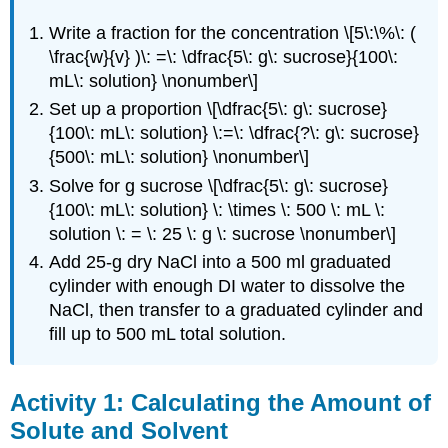
Write a fraction for the concentration
\[5\:\%\: (
\frac{w}{v} )\: =\: \dfrac{5\: g\: sucrose}{100\:
mL\: solution} \nonumber\]
Set up a proportion
\[\dfrac{5\: g\: sucrose}
{100\: mL\: solution} \:=\: \dfrac{?\: g\: sucrose}
{500\: mL\: solution} \nonumber\]
Solve for g sucrose
\[\dfrac{5\: g\: sucrose}
{100\: mL\: solution} \: \times \: 500 \: mL \:
solution \: = \: 25 \: g \: sucrose \nonumber\]
Add 25-g dry NaCl into a 500 ml graduated
cylinder with enough DI water to dissolve the
NaCl, then transfer to a graduated cylinder and
fill up to 500 mL total solution.
Activity 1: Calculating the Amount of
Solute and Solvent