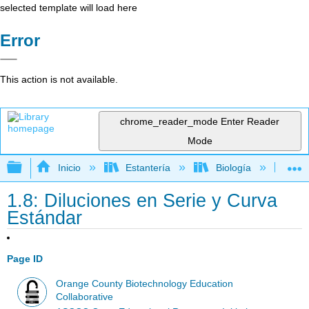
selected template will load here
Error
This action is not available.
chrome_reader_mode
Enter Reader
Mode
Expandir/contraer jerarquía global
Inicio
Estantería
Biología
Bio
1.8: Diluciones en Serie y Curva
Estándar
Page ID
Orange County Biotechnology Education
Collaborative