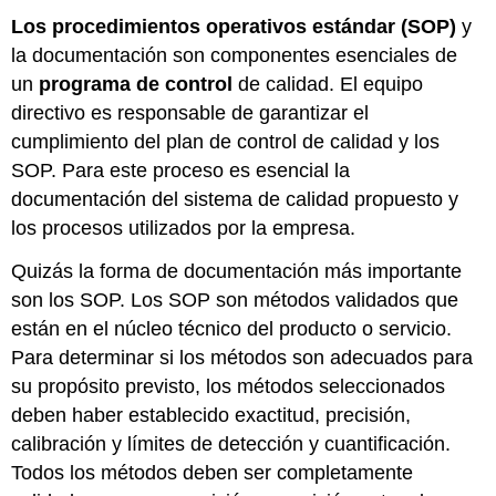
Realizar
Los procedimientos operativos estándar (SOP)
y
funciones
la documentación son componentes esenciales de
y
documentar
un
programa de control
de calidad. El equipo
apropiadamente
directivo es responsable de garantizar el
usando
cumplimiento del plan de control de calidad y los
formularios
SOP. Para este proceso es esencial la
de
la
documentación del sistema de calidad propuesto y
compañía
los procesos utilizados por la empresa.
Procedimiento
Quizás la forma de documentación más importante
Resultados
Preguntas
son los SOP. Los SOP son métodos validados que
de
están en el núcleo técnico del producto o servicio.
Estudio
Para determinar si los métodos son adecuados para
Atribución:
su propósito previsto, los métodos seleccionados
deben haber establecido exactitud, precisión,
calibración y límites de detección y cuantificación.
Todos los métodos deben ser completamente