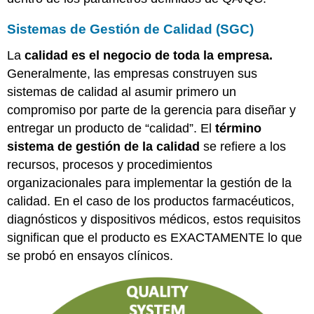
(QA/QC)
Parte
Sistemas de Gestión de Calidad (SGC)
II:
Capacitar
La
calidad es el negocio de toda la empresa.
y
Generalmente, las empresas construyen sus
prepararse
para
sistemas de calidad al asumir primero un
una
compromiso por parte de la gerencia para diseñar y
carrera
entregar un producto de “calidad”. El
término
de
producción
sistema de gestión de la calidad
se refiere a los
A.
recursos, procesos y procedimientos
Actividad
organizacionales para implementar la gestión de la
de
calidad. En el caso de los productos farmacéuticos,
laboratorio:
diagnósticos y dispositivos médicos, estos requisitos
Revisar
el
significan que el producto es EXACTAMENTE lo que
flujo
se probó en ensayos clínicos.
de
laboratorio
1.
Descripción