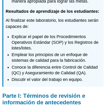
manera apropiada para lograr las metas.
(SGC)
Di
Resultados de aprendizaje de los estudiantes:
lo
que
Al finalizar este laboratorio, los estudiantes serán
haces
capaces de:
=
SOPs
Explicar el papel de los Procedimientos
Haz
Operativos Estándar (SOP) y los Registros de
lo
que
lotes/lotes.
dices
Emplear los principios de un enfoque de
=
sistemas de calidad para la fabricación.
Sigue
el
Conoce la diferencia entre Control de Calidad
proceso
(QC) y Aseguramiento de Calidad (QA).
(SOP)
Discutir el valor del trabajo en equipo.
Documentarlo
=
Evidencia
Parte I: Términos de revisión e
de
Calidad
información de antecedentes
Buenas