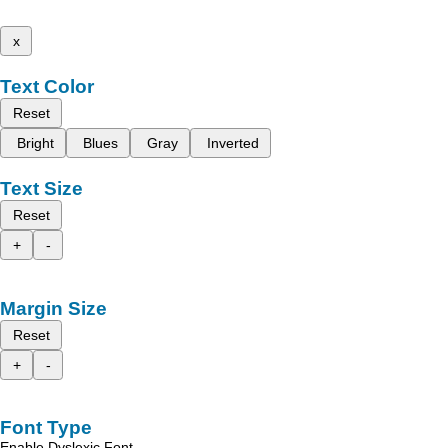
x
Text Color
Reset
Bright
Blues
Gray
Inverted
Text Size
Reset
+
-
Margin Size
Reset
+
-
Font Type
Enable Dyslexic Font