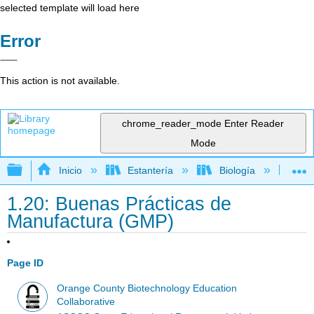
selected template will load here
Error
This action is not available.
chrome_reader_mode
Enter Reader
Mode
Expandir/contraer jerarquía global
Inicio
Estantería
Biología
Bio
1.20: Buenas Prácticas de
Manufactura (GMP)
Page ID
Orange County Biotechnology Education
Collaborative