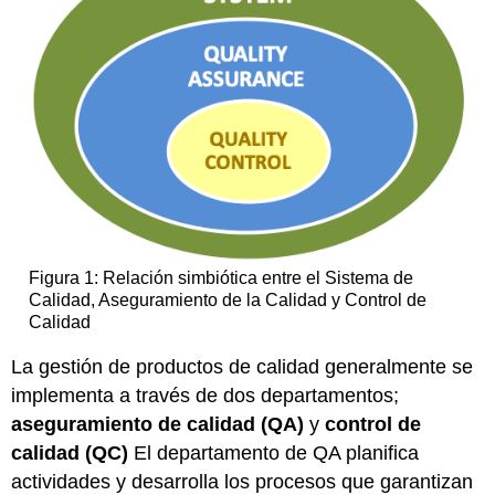
general
de
los
empleados
2.
Formación
de
grupos
3.
Capacitación
4.
Producción
Figura 1: Relación simbiótica entre el Sistema de
5.
Calidad, Aseguramiento de la Calidad y Control de
Plan
Calidad
de
Acción
La gestión de productos de calidad generalmente se
Correctiva
implementa a través de dos departamentos;
B.
aseguramiento de calidad (QA)
y
control de
Actividad:
calidad (QC)
El departamento de QA planifica
Capacitación
mediante
actividades y desarrolla los procesos que garantizan