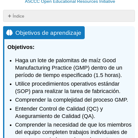
ASCCC Open Educational Resources Initiative
Índice
Objetivos
de
Objetivos de aprendizaje
aprendizaje
Parte
Objetivos:
I:
Términos
Haga un lote de palomitas de maíz Good
de
Manufacturing Practice (GMP) dentro de un
revisión
período de tiempo especificado (1.5 horas).
e
información
Utilice procedimientos operativos estándar
de
(SOP) para realizar la tarea de fabricación.
antecedentes
Comprender la complejidad del proceso GMP.
Introducción
Entender Control de Calidad (QC) y
Sistemas
Aseguramiento de Calidad (QA).
de
Gestión
Comprender la necesidad de que los miembros
de
del equipo completen trabajos individuales de
Calidad