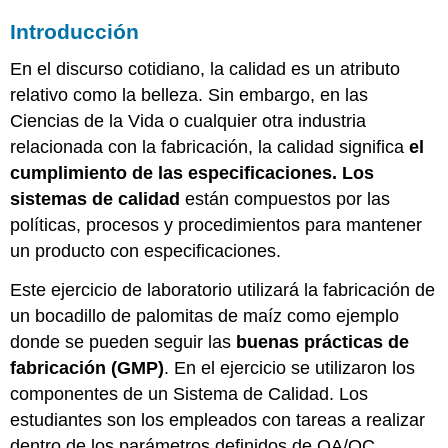
Prácticas
Introducción
Actuales
de
En el discurso cotidiano, la calidad es un atributo
Manufactura
relativo como la belleza. Sin embargo, en las
(GMPs)
Ciencias de la Vida o cualquier otra industria
Control
Estadístico
relacionada con la fabricación, la calidad significa
el
de
cumplimiento de las especificaciones. Los
Procesos
sistemas de calidad
están compuestos por las
Acciones
políticas, procesos y procedimientos para mantener
Correctivas
y
un producto con especificaciones.
Preventivas
(CAPA)
Este ejercicio de laboratorio utilizará la fabricación de
Aseguramiento
un bocadillo de palomitas de maíz como ejemplo
de
donde se pueden seguir las
buenas prácticas de
Calidad
fabricación (GMP)
. En el ejercicio se utilizaron los
y
Control
componentes de un Sistema de Calidad. Los
de
estudiantes son los empleados con tareas a realizar
Calidad
dentro de los parámetros definidos de QA/QC.