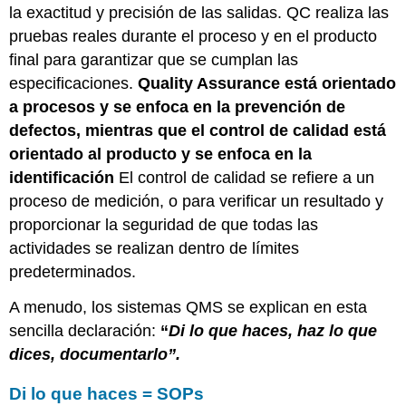
Buenas
la exactitud y precisión de las salidas. QC realiza las
Prácticas
pruebas reales durante el proceso y en el producto
de
Manufactura
final para garantizar que se cumplan las
(GMP)
especificaciones.
Quality Assurance está orientado
MATERIALES
a procesos y se enfoca en la prevención de
PROCEDIMIENTO
defectos, mientras que el control de calidad está
Formar
orientado al producto y se enfoca en la
grupos,
identificación
El control de calidad se refiere a un
asignar
proceso de medición, o para verificar un resultado y
roles,
completar
proporcionar la seguridad de que todas las
la
actividades se realizan dentro de límites
capacitación
predeterminados.
Instrucciones:
ALCANCE
A menudo, los sistemas QMS se explican en esta
Parte
sencilla declaración:
“
Di lo que haces, haz lo que
III:
dices, documentarlo”.
Producción
y
Di lo que haces = SOPs
Documentación