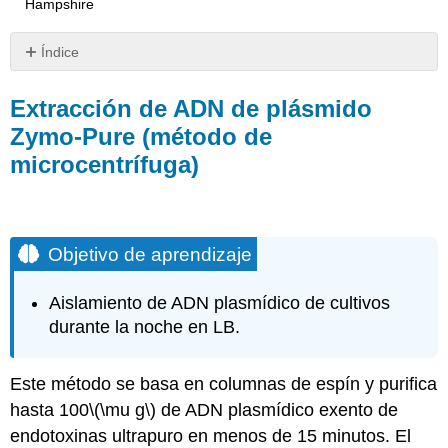
Hampshire
Índice
Extracción
de
Extracción de ADN de plásmido
ADN
Zymo-Pure (método de
de
microcentrífuga)
plásmido
Zymo-
Pure
(método
de
Objetivo de aprendizaje
microcentrífuga)
Objetivo
Aislamiento de ADN plasmídico de cultivos
de
durante la noche en LB.
aprendizaje
Nota
Nota
Este método se basa en columnas de espín y purifica
CONSEJOS
hasta 100
\(\mu g\)
de ADN plasmídico exento de
ANTES
endotoxinas ultrapuro en menos de 15 minutos. El
DE