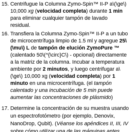
Centrifugue la Columna Zymo-Spin™ II-P a
\(\ge\)
10,000
xg
(
velocidad completa
) durante
1 min
para eliminar cualquier tampón de lavado
residual.
Transfiera la Columna Zymo-Spin™ II-P a un tubo
de microcentrífuga limpio de 1.5 ml y agregue
25
\
(\mu\)
L
de
tampón de elución
ZymoPure
™
(calentado 50
\(^{\circ}C\)
- opcional) directamente
a la matriz de la columna. Incubar a temperatura
ambiente por
2 minutos
, y luego centrifugar a
\
(\ge\)
10,000 xg (
velocidad completa
) por
1
minuto
en una microcentrífuga. (el
tampón
calentado y una incubación de 5 min puede
aumentar las concentraciones de plásmido
)
Determine la concentración de su muestra usando
un espectrofotómetro (por ejemplo, Denovix,
NanoDrop, Qubit). (
Véanse los apéndices II, III, IV
sobre cómo utilizar una de las máquinas antes