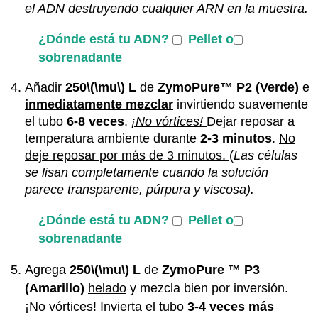
el ADN destruyendo cualquier ARN en la muestra.
¿Dónde está tu ADN?
Pellet o
sobrenadante
Añadir
250
\(\mu\)
L
de
ZymoPure™ P2 (Verde)
e
inmediatamente mezclar
invirtiendo suavemente
el tubo
6-8 veces
.
¡No vórtices!
Dejar reposar a
temperatura ambiente durante
2-3 minutos
.
No
deje reposar por más de 3 minutos.
(
Las células
se lisan completamente cuando la solución
parece transparente, púrpura y viscosa).
¿Dónde está tu ADN?
Pellet o
sobrenadante
Agrega
250
\(\mu\)
L
de
ZymoPure
™
P3
(Amarillo)
helado
y mezcla bien por inversión.
¡No vórtices!
Invierta el tubo
3-4 veces más