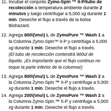
Incubar el conjunto
Zymo-Spin
™
II-P/tubo de
recolección
a temperatura ambiente durante
2
minutos
y luego centrifugar a 5,000
xg
durante
1
min
. Deseche el flujo a través de la bolsa
Biohazard.
Agrega
800
\(\mu\)
L
de
ZymoPure
™
Wash 1
a
la Columna Zymo-Spin™ II-P y centrifuga a 5,000
xg
durante
1 min
. Deseche el flujo a través.
(El tubo de recolección contendrá 900ul de
líquido. ¡Es importante que el flujo continuo no
toque la parte inferior de la columna!)
Agrega
800
\(\mu\)
L
de
ZymoPure
™
Wash 2
a
la Columna Zymo-Spin
™
II-P y centrifuga a 5,000
xg
durante
1 min
. Deseche el flujo a través.
Agrega
200
\(\mu\)
L
de
ZymoPure
™
Wash 2
a
la Columna Zymo-Spin
™
II-P y centrifuga a 5,000
xg
durante
1 min
. Deseche el flujo a través.