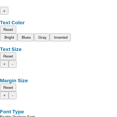
x
Text Color
Reset
Bright
Blues
Gray
Inverted
Text Size
Reset
+
-
Margin Size
Reset
+
-
Font Type
Enable Dyslexic Font