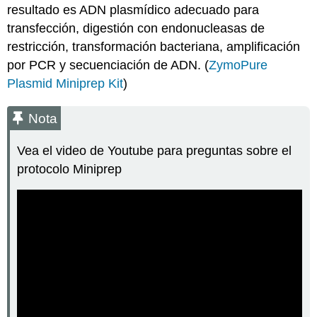
COMENZAR
resultado es ADN plasmídico adecuado para
transfección, digestión con endonucleasas de
Nota
Protocolo:
restricción, transformación bacteriana, amplificación
(asegúrate
por PCR y secuenciación de ADN. (
ZymoPure
de
Plasmid Miniprep Kit
)
tener
todos
los
Nota
reactivos
antes
Vea el video de Youtube para preguntas sobre el
de
protocolo Miniprep
comenzar...
¡¡¡¡¡¡¡¡¡¡¡¡¡¡
Etiqueta
superior:
Etiqueta
lateral: