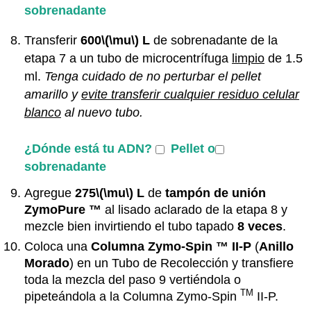
sobrenadante
Transferir
600
\(\mu\)
L
de sobrenadante de la
etapa 7 a un tubo de microcentrífuga
limpio
de 1.5
ml.
Tenga cuidado de no perturbar el pellet
amarillo y
evite transferir cualquier residuo celular
blanco
al nuevo tubo.
¿Dónde está tu ADN?
Pellet o
sobrenadante
Agregue
275
\(\mu\)
L
de
tampón de unión
ZymoPure
™
al lisado aclarado de la etapa 8 y
mezcle bien invirtiendo el tubo tapado
8 veces
.
Coloca una
Columna
Zymo-Spin
™
II-P
(
Anillo
Morado
)
en un Tubo de Recolección y transfiere
toda la mezcla del paso 9 vertiéndola o
TM
pipeteándola a la Columna Zymo-Spin
II-P.