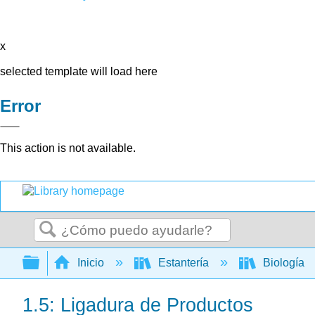
x
selected template will load here
Error
This action is not available.
Buscar
Expandir/contraer jerarquía global
Inicio
Estantería
Biología
1.5: Ligadura de Productos