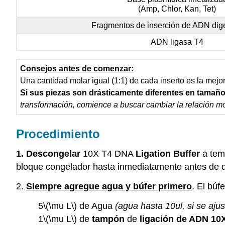
(Amp, Chlor, Kan, Tet)
Fragmentos de inserción de ADN dige
ADN ligasa T4
Consejos antes de comenzar:
Una cantidad molar igual (1:1) de cada inserto es la mejo
Si sus piezas son drásticamente diferentes en tamaño,
transformación, comience a buscar cambiar la relación mo
Procedimiento
1.
Descongelar
10X T4 DNA
Ligation
Buffer
a temp
bloque congelador hasta inmediatamente antes de q
2.
Siempre agregue agua y búfer primero
. El bú
5
\(\mu L\)
de Agua
(agua hasta 10ul, si se aju
1
\(\mu L\)
de
tampón
de
ligación de ADN 10