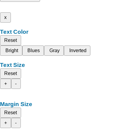
x
Text Color
Reset
Bright
Blues
Gray
Inverted
Text Size
Reset
+
-
Margin Size
Reset
+
-