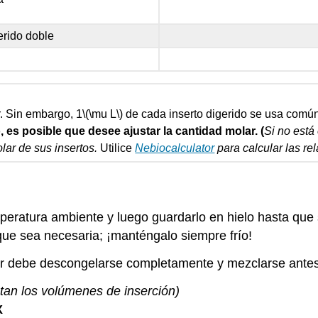
rido doble
r. Sin embargo, 1
\(\mu L\)
de cada inserto digerido se usa común
 es posible que desee ajustar la cantidad molar.
(
Si no está
lar de sus insertos.
Utilice
Nebiocalculator
para calcular las re
eratura ambiente y luego guardarlo en hielo hasta que 
ue sea necesaria; ¡manténgalo siempre frío!
fer debe descongelarse completamente y mezclarse antes
stan los volúmenes de inserción)
X