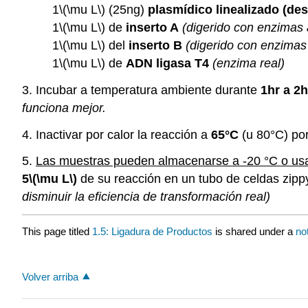
1
\(\mu L\)
(25ng)
plasmídico linealizado (des
1
\(\mu L\)
de
inserto A
(digerido con enzimas
1
\(\mu L\)
del
inserto B
(digerido con enzimas
1
\(\mu L\)
de
ADN ligasa T4
(enzima real)
3. Incubar a temperatura ambiente durante
1hr a 2h
funciona mejor.
4. Inactivar por calor la reacción a
65°C
(u 80°C) po
5.
Las muestras pueden almacenarse a -20 °C o usa
5
\(\mu L\)
de su reacción en un tubo de celdas zipp
disminuir la eficiencia de transformación real)
This page titled
1.5: Ligadura de Productos
is shared under a
no
Volver arriba