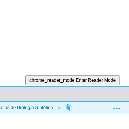
chrome_reader_mode
Enter Reader Mode
Exp
olos de Biología Sintética
2: Manual de Laboratorio E