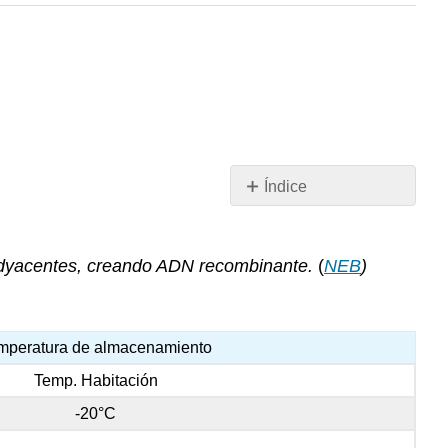
Índice
Ligadura
de
Productos
DN adyacentes, creando ADN recombinante.
(
NEB
)
Procedimiento
mperatura de almacenamiento
Temp. Habitación
-20°C