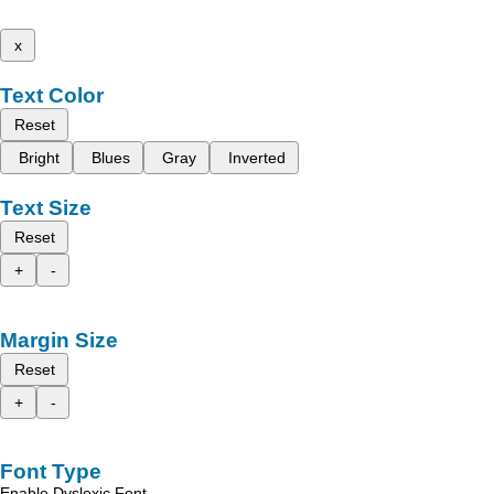
x
Text Color
Reset
Bright
Blues
Gray
Inverted
Text Size
Reset
+
-
Margin Size
Reset
+
-
Font Type
Enable Dyslexic Font