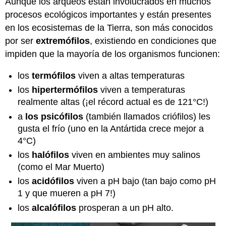
Aunque los arqueos están involucrados en muchos
procesos ecológicos importantes y están presentes
en los ecosistemas de la Tierra, son más conocidos
por ser
extremófilos
, existiendo en condiciones que
impiden que la mayoría de los organismos funcionen:
los
termófilos
viven a altas temperaturas
los
hipertermófilos
viven a temperaturas
realmente altas (¡el récord actual es de 121°C!)
a
los psicófilos
(también llamados criófilos) les
gusta el frío (uno en la Antártida crece mejor a
4°C)
los
halófilos
viven en ambientes muy salinos
(como el Mar Muerto)
los
acidófilos
viven a pH bajo (tan bajo como pH
1 y que mueren a pH 7!)
los
alcalófilos
prosperan a un pH alto.