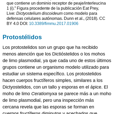
que contiene un dominio receptor de peaje/interleucina
1 (i).” Figura procedente de la publicación Eat Prey,
Live:
Dictyostelium discoideum
como modelo para
defensas celulares autónomas. Dunn et al., (2018). CC
BY 4.0 DOI:
10.3389/fimmu.2017.01906
Protostélidos
Los protostelidos son un grupo que ha recibido
menos atención que los Dictióstelidos o los mohos
de limo plasmodial, ya que cada uno de estos últimos
grupos contiene un organismo modelo utilizado para
estudiar un sistema específico. Los protostelidos
hacen cuerpos fructíferos simples, similares a los
Dictyostelidos, con un tallo y esporas en el ápice. El
moho de limo
Ceratiomyxa
se parece más a un moho
de limo plasmodial, pero una inspección más
cercana revela que las esporas se forman en
cuerpos fructíferos diminutos y acechados que