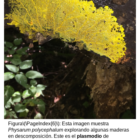
Figura
\(\PageIndex{6}\)
: Esta imagen muestra
Physarum polycephalum
explorando algunas maderas
en descomposición. Este es el
plasmodio
de