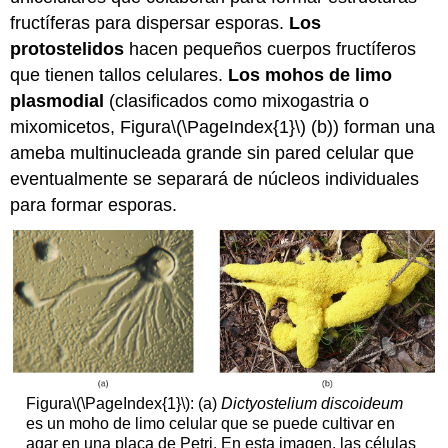
fructíferas para dispersar esporas.
Los
protostelidos
hacen pequeños cuerpos fructíferos
que tienen tallos celulares.
Los mohos de limo
plasmodial
(clasificados como mixogastria o
mixomicetos, Figura
\(\PageIndex{1}\)
(b)) forman una
ameba multinucleada grande sin pared celular que
eventualmente se separará de núcleos individuales
para formar esporas.
Figura
\(\PageIndex{1}\)
: (a)
Dictyostelium discoideum
es un moho de limo celular que se puede cultivar en
agar en una placa de Petri. En esta imagen, las células