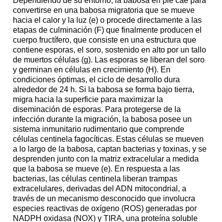
Dependiendo de su entorno, la babosa en pie cae para
convertirse en una babosa migratoria que se mueve
hacia el calor y la luz (e) o procede directamente a las
etapas de culminación (F) que finalmente producen el
cuerpo fructífero, que consiste en una estructura que
contiene esporas, el soro, sostenido en alto por un tallo
de muertos células (g). Las esporas se liberan del soro
y germinan en células en crecimiento (H). En
condiciones óptimas, el ciclo de desarrollo dura
alrededor de 24 h. Si la babosa se forma bajo tierra,
migra hacia la superficie para maximizar la
diseminación de esporas. Para protegerse de la
infección durante la migración, la babosa posee un
sistema inmunitario rudimentario que comprende
células centinela fagocíticas. Estas células se mueven
a lo largo de la babosa, captan bacterias y toxinas, y se
desprenden junto con la matriz extracelular a medida
que la babosa se mueve (e). En respuesta a las
bacterias, las células centinela liberan trampas
extracelulares, derivadas del ADN mitocondrial, a
través de un mecanismo desconocido que involucra
especies reactivas de oxígeno (ROS) generadas por
NADPH oxidasa (NOX) y TIRA, una proteína soluble