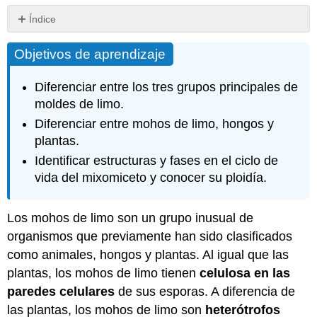
Índice
Objetivos
Objetivos de aprendizaje
de
aprendizaje
Dictyostelidos
Diferenciar entre los tres grupos principales de
Protostélidos
moldes de limo.
Moldes
Diferenciar entre mohos de limo, hongos y
de
plantas.
limo
Identificar estructuras y fases en el ciclo de
plasmodial
(mixogastria)
vida del mixomiceto y conocer su ploidía.
El
Plasmodium
Los mohos de limo son un grupo inusual de
Diversidad
organismos que previamente han sido clasificados
de
esporocarpos
como animales, hongos y plantas. Al igual que las
Ciclo
plantas, los mohos de limo tienen
celulosa en las
de
paredes celulares
de sus esporas. A diferencia de
Vida
las plantas, los mohos de limo son
heterótrofos
Resumen