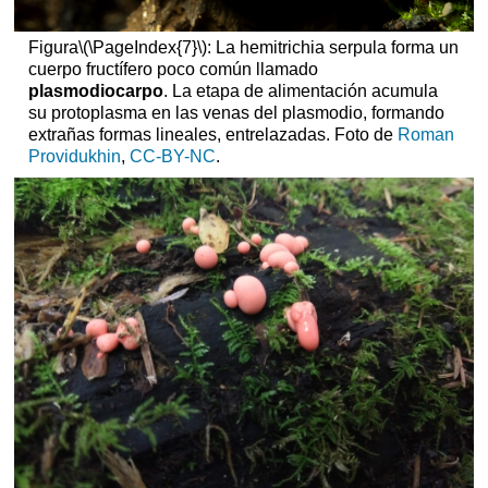
Figura
\(\PageIndex{7}\)
: La hemitrichia serpula forma un
cuerpo fructífero poco común llamado
plasmodiocarpo
. La etapa de alimentación acumula
su protoplasma en las venas del plasmodio, formando
extrañas formas lineales, entrelazadas. Foto de
Roman
Providukhin
,
CC-BY-NC
.