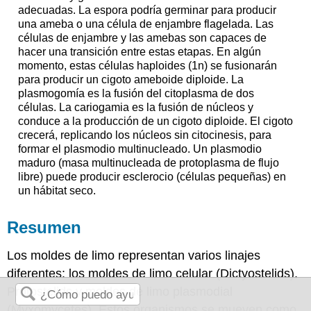
adecuadas. La espora podría germinar para producir
una ameba o una célula de enjambre flagelada. Las
células de enjambre y las amebas son capaces de
hacer una transición entre estas etapas. En algún
momento, estas células haploides (1n) se fusionarán
para producir un cigoto ameboide diploide. La
plasmogomía es la fusión del citoplasma de dos
células. La cariogamia es la fusión de núcleos y
conduce a la producción de un cigoto diploide. El cigoto
crecerá, replicando los núcleos sin citocinesis, para
formar el plasmodio multinucleado. Un plasmodio
maduro (masa multinucleada de protoplasma de flujo
libre) puede producir esclerocio (células pequeñas) en
un hábitat seco.
Resumen
Los moldes de limo representan varios linajes
diferentes: los moldes de limo celular (Dictyostelids),
Protostelids y moldes de limo plasmodial
(Myxomycetes). Estos organismos se mueven como