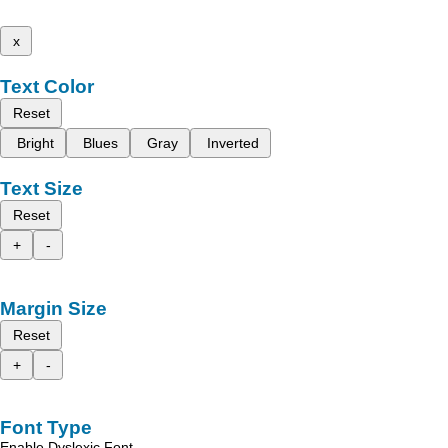
x
Text Color
Reset
Bright
Blues
Gray
Inverted
Text Size
Reset
+
-
Margin Size
Reset
+
-
Font Type
Enable Dyslexic Font