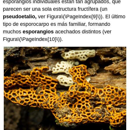
esporangios individuales están tan agrupados, que
parecen ser una sola estructura fructífera (un
pseudoetalio,
ver Figura
\(\PageIndex{9}\)
). El último
tipo de esporocarpo es más familiar, formando
muchos
esporangios
acechados distintos (ver
Figura
\(\PageIndex{10}\)
).