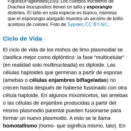
Figura
\(\PageIndex{10}\)
: Los cuerpos fructíferos de
Diachea leucopodios
tienen un tallo y
esporangio
distintos. El tallo en esta especie es blanco, mientras
que el esporangio alargado muestra un arcoíris de brillo
aceitoso de colores. Foto de
Sypster
,
CC BY-NC
.
Ciclo de Vida
El ciclo de vida de los mohos de limo plasmodial se
clasifica mejor como diplóntico: la fase “multicelular”
(en realidad solo multinucleada) es diploide. Las
células haploides que germinan a partir de esporas
(amebas o
células enjambres biflageladas
) no
crecen hasta después de haberse fusionado con otra
célula haploide. En algunos mixomicetos, las amebas
o las células de enjambre producidas a partir del
mismo plasmodio parental pueden fusionarse para
formar un nuevo plasmodio. A esto se le llama
homotallismo
(homo- que significa mismo, talo). En