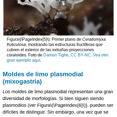
Figura
\(\PageIndex{5}\)
: Primer plano de
Ceratiomyxa
fruticulosa
, mostrando las estructuras fructíferas que
cubren el exterior de las extrañas proyecciones
coraloides. Foto de
Damon Tighe
,
CC BY-NC
.
Vea otro
gran ejemplo aquí
.
Moldes de limo plasmodial
(mixogastria)
Los moldes de limo plasmodial representan una gran
diversidad de morfologías. Si bien siguen siendo
plasmodios (ver Figura
\(\PageIndex{6}\)
), pueden ser
difíciles de distinguir. Sin embargo, una vez que se