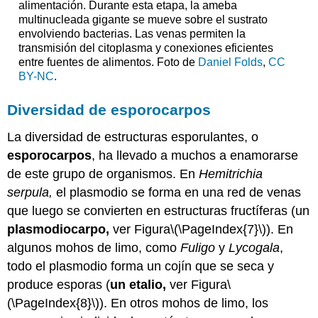
alimentación. Durante esta etapa, la ameba
multinucleada gigante se mueve sobre el sustrato
envolviendo bacterias. Las venas permiten la
transmisión del citoplasma y conexiones eficientes
entre fuentes de alimentos. Foto de
Daniel Folds
,
CC
BY-NC
.
Diversidad de esporocarpos
La diversidad de estructuras esporulantes, o
esporocarpos
, ha llevado a muchos a enamorarse
de este grupo de organismos. En
Hemitrichia
serpula,
el plasmodio se forma en una red de venas
que luego se convierten en estructuras fructíferas (un
plasmodiocarpo,
ver Figura
\(\PageIndex{7}\)
). En
algunos mohos de limo, como
Fuligo
y
Lycogala
,
todo el plasmodio forma un cojín que se seca y
produce esporas (
un etalio,
ver Figura
\
(\PageIndex{8}\)
). En otros mohos de limo, los