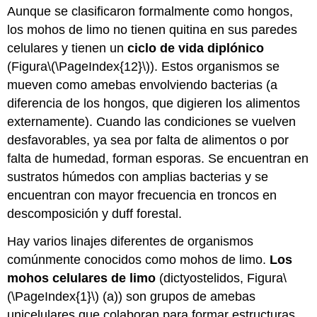
Aunque se clasificaron formalmente como hongos,
Atribuciones
los mohos de limo no tienen quitina en sus paredes
celulares y tienen un
ciclo de vida diplónico
(Figura
\(\PageIndex{12}\)
). Estos organismos se
mueven como amebas envolviendo bacterias (a
diferencia de los hongos, que digieren los alimentos
externamente). Cuando las condiciones se vuelven
desfavorables, ya sea por falta de alimentos o por
falta de humedad, forman esporas. Se encuentran en
sustratos húmedos con amplias bacterias y se
encuentran con mayor frecuencia en troncos en
descomposición y duff forestal.
Hay varios linajes diferentes de organismos
comúnmente conocidos como mohos de limo.
Los
mohos celulares de limo
(dictyostelidos, Figura
\
(\PageIndex{1}\)
(a)) son grupos de amebas
unicelulares que colaboran para formar estructuras