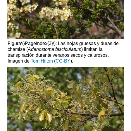
Figura
\(\PageIndex{3}\)
: Las hojas gruesas y duras de
chamise (
Adenostoma fasciculatum
) limitan la
transpiración durante veranos secos y calurosos.
Imagen de
Tom Hilton
(
CC-BY
).