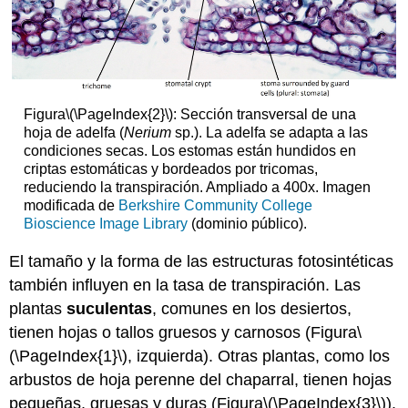
Figura
\(\PageIndex{2}\)
: Sección transversal de una
hoja de adelfa (
Nerium
sp.). La adelfa se adapta a las
condiciones secas. Los estomas están hundidos en
criptas estomáticas y bordeados por tricomas,
reduciendo la transpiración. Ampliado a 400x. Imagen
modificada de
Berkshire Community College
Bioscience Image Library
(dominio público).
El tamaño y la forma de las estructuras fotosintéticas
también influyen en la tasa de transpiración. Las
plantas
suculentas
, comunes en los desiertos,
tienen hojas o tallos gruesos y carnosos (Figura
\
(\PageIndex{1}\)
, izquierda). Otras plantas, como los
arbustos de hoja perenne del chaparral, tienen hojas
pequeñas, gruesas y duras (Figura
\(\PageIndex{3}\)
).