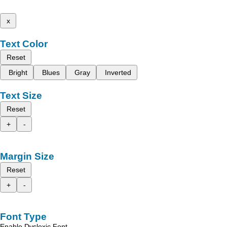
x
Text Color
Reset
Bright
Blues
Gray
Inverted
Text Size
Reset
+
-
Margin Size
Reset
+
-
Font Type
Enable Dyslexic Font