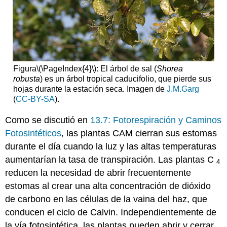
Figura
\(\PageIndex{4}\)
: El árbol de sal (
Shorea
robusta
) es un árbol tropical caducifolio, que pierde sus
hojas durante la estación seca. Imagen de
J.M.Garg
(
CC-BY-SA
).
Como se discutió en
13.7: Fotorespiración y Caminos
Fotosintéticos
, las plantas CAM cierran sus estomas
durante el día cuando la luz y las altas temperaturas
aumentarían la tasa de transpiración. Las plantas C
4
reducen la necesidad de abrir frecuentemente
estomas al crear una alta concentración de dióxido
de carbono en las células de la vaina del haz, que
conducen el ciclo de Calvin. Independientemente de
la vía fotosintética, las plantas pueden abrir y cerrar