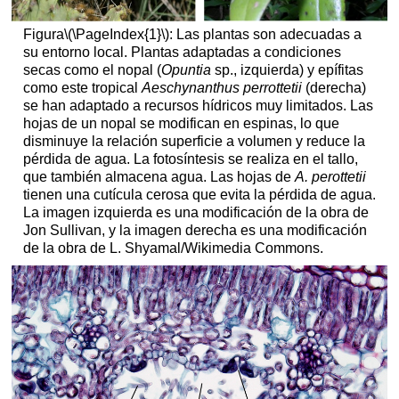
Figura
\(\PageIndex{1}\)
: Las plantas son adecuadas a
su entorno local. Plantas adaptadas a condiciones
secas como el nopal (
Opuntia
sp., izquierda) y epífitas
como este tropical
Aeschynanthus perrottetii
(derecha)
se han adaptado a recursos hídricos muy limitados. Las
hojas de un nopal se modifican en espinas, lo que
disminuye la relación superficie a volumen y reduce la
pérdida de agua. La fotosíntesis se realiza en el tallo,
que también almacena agua. Las hojas de
A. perottetii
tienen una cutícula cerosa que evita la pérdida de agua.
La imagen izquierda es una modificación de la obra de
Jon Sullivan, y la imagen derecha es una modificación
de la obra de L. Shyamal/Wikimedia Commons.