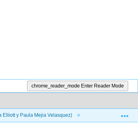
chrome_reader_mode
Enter Reader Mode
Exp
 Elliott y Paula Mejia Velasquez)
4: Hojas