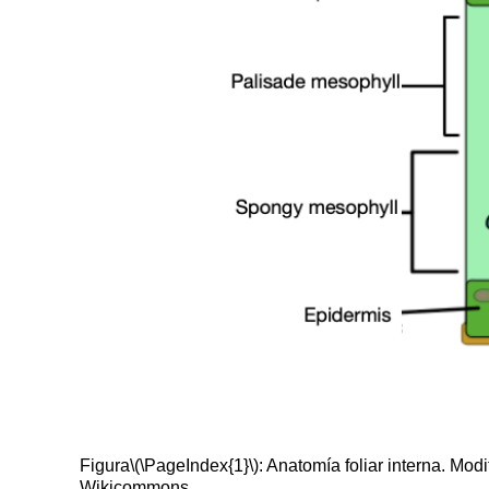
Figura
\(\PageIndex{1}\)
: Anatomía foliar interna. Mo
Wikicommons.