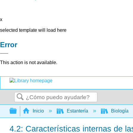
x
selected template will load here
Error
This action is not available.
Buscar
Expandir/contraer jerarquía global
Inicio
Estantería
Biología
4.2: Características internas de la