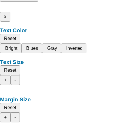
x
Text Color
Reset
Bright
Blues
Gray
Inverted
Text Size
Reset
+
-
Margin Size
Reset
+
-