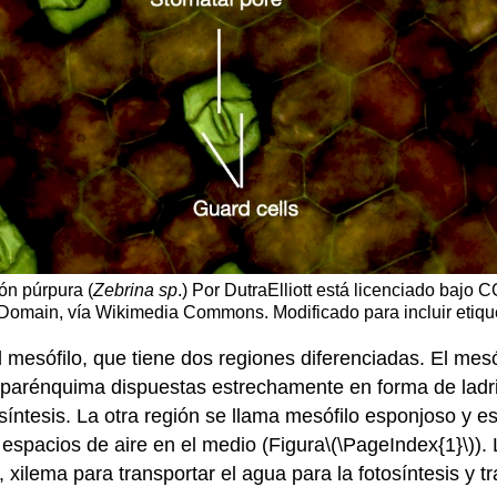
ón púrpura (
Zebrina sp
.) Por DutraElliott está licenciado bajo 
 Domain, vía Wikimedia Commons. Modificado para incluir etiqu
el mesófilo, que tiene dos regiones diferenciadas. El mes
parénquima dispuestas estrechamente en forma de ladrill
osíntesis. La otra región se llama mesófilo esponjoso y
espacios de aire en el medio (Figura
\(\PageIndex{1}\)
).
 xilema para transportar el agua para la fotosíntesis y t