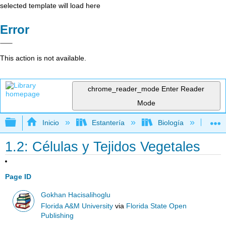
selected template will load here
Error
This action is not available.
chrome_reader_mode
Enter Reader
Mode
Expandir/contraer jerarquía global
Inicio
Estantería
Biología
Bo
1.2: Células y Tejidos Vegetales
Page ID
Gokhan Hacisalihoglu
Florida A&M University
via
Florida State Open
Publishing