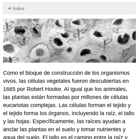
Índice
\
(\PageIndex{1}\).
Student
Learning
Outcomes
(SLOs)
\
(\PageIndex{2}\).
Big
Como el bloque de construcción de los organismos
Picture
vivos, las células vegetales fueron descubiertas en
\
(\PageIndex{3}\).
1665 por Robert Hooke. Al igual que los animales,
Vocabulary
las plantas están formadas por millones de células
and
eucariotas complejas. Las células forman el tejido y
Key
el tejido forma los órganos, incluyendo la raíz, el tallo
\
(\PageIndex{4}\).
y las hojas. Específicamente, las raíces ayudan a
Test
anclar las plantas en el suelo y tomar nutrientes y
Your
agua del suelo. El tallo es el camino entre la raíz y
Knowledge