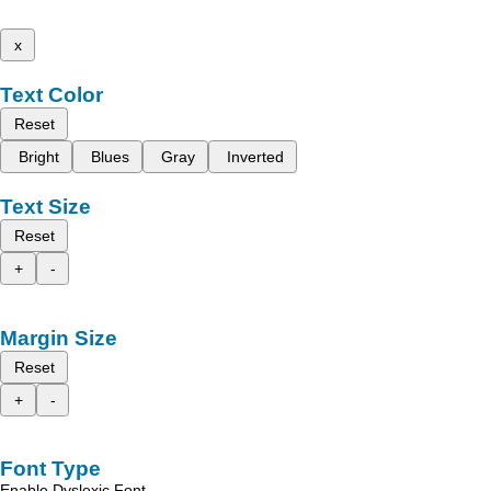
x
Text Color
Reset
Bright
Blues
Gray
Inverted
Text Size
Reset
+
-
Margin Size
Reset
+
-
Font Type
Enable Dyslexic Font