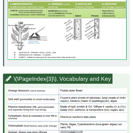
\(\PageIndex{3}\)
. Vocabulary and Key