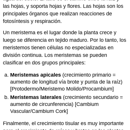
las hojas, y soporta hojas y flores. Las hojas son los
\
(\PageIndex{5}\).
principales órganos que realizan reacciones de
Can
fotosíntesis y respiración.
You
Spot
Un meristema es el lugar donde la planta crece y
These
luego se diferencia en tejido maduro. Por lo tanto, los
Plants?
meristemos tienen células no especializadas en
\
(\PageIndex{6}\).
división continua. Los meristemas se pueden
Check
clasificar en dos grupos principales:
Your
Answers
Meristemas apicales
(crecimiento primario =
aumento de longitud vía brote y punta de la raíz)
[Protodermo/Meristemo Molido/Procambium]
Meristemas laterales
(crecimiento secundario =
aumento de circunferencia) [Cambium
Vascular/Cambium Cork]
Finalmente, el crecimiento tisular es muy importante