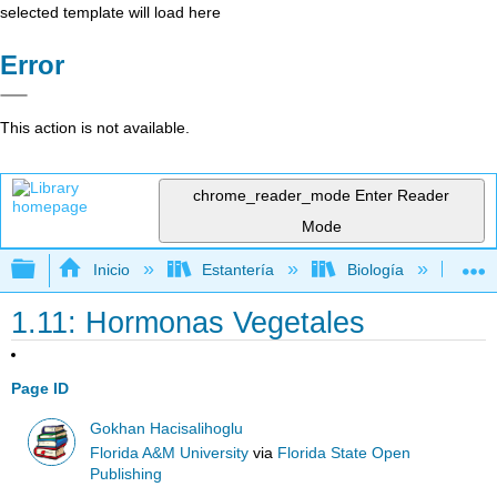
selected template will load here
Error
This action is not available.
chrome_reader_mode
Enter Reader
Mode
Expandir/contraer jerarquía global
Inicio
Estantería
Biología
Bo
1.11: Hormonas Vegetales
Page ID
Gokhan Hacisalihoglu
Florida A&M University
via
Florida State Open
Publishing