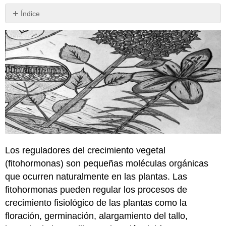
Índice
\
(\PageIndex{1}\).
Student
Learning
Outcomes
(SLOs)
\
(\PageIndex{2}\).
Big
Picture
\
(\PageIndex{3}\).
Los reguladores del crecimiento vegetal
Vocabulary
(fitohormonas) son pequeñas moléculas orgánicas
and
Key
que ocurren naturalmente en las plantas. Las
Concepts
fitohormonas pueden regular los procesos de
\
crecimiento fisiológico de las plantas como la
(\PageIndex{4}\).
Test
floración, germinación, alargamiento del tallo,
Your