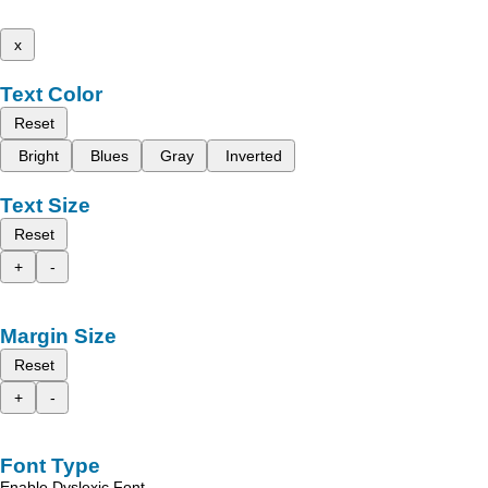
x
Text Color
Reset
Bright
Blues
Gray
Inverted
Text Size
Reset
+
-
Margin Size
Reset
+
-
Font Type
Enable Dyslexic Font