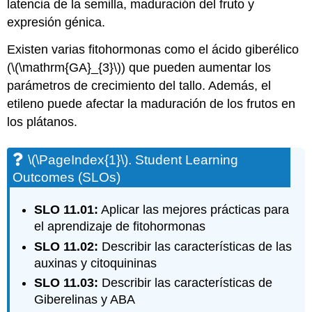
latencia de la semilla, maduración del fruto y
Knowledge
expresión génica.
\
(\PageIndex{5}\).
Existen varias fitohormonas como el ácido giberélico
Can
(
\(\mathrm{GA}_{3}\)
) que pueden aumentar los
You
parámetros de crecimiento del tallo. Además, el
Spot
These
etileno puede afectar la maduración de los frutos en
Plants?
los plátanos.
\
(\PageIndex{6}\).
Check
\(\PageIndex{1}\)
. Student Learning
Your
Outcomes (SLOs)
Answers
SLO 11.01:
Aplicar las mejores prácticas para
el aprendizaje de fitohormonas
SLO 11.02:
Describir las características de las
auxinas y citoquininas
SLO 11.03:
Describir las características de
Giberelinas y ABA