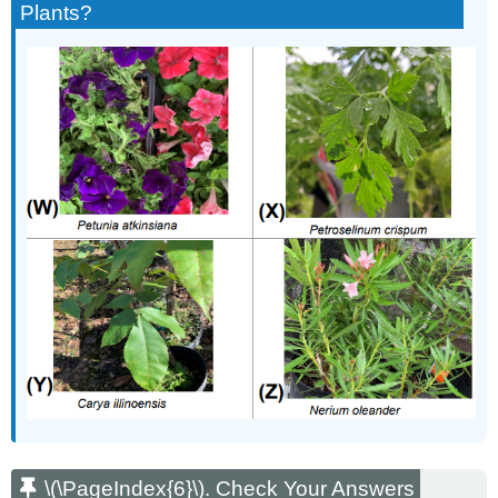
Plants?
\(\PageIndex{6}\)
. Check Your Answers