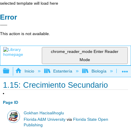
selected template will load here
Error
This action is not available.
chrome_reader_mode
Enter Reader
Mode
Expandir/contraer jerarquía global
Inicio
Estantería
Biología
Bo
1.15: Crecimiento Secundario
Page ID
Gokhan Hacisalihoglu
Florida A&M University
via
Florida State Open
Publishing