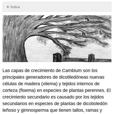
Índice
\
(\PageIndex{1}\).
Student
Learning
Outcomes
(SLOs)
\
(\PageIndex{2}\).
Big
Picture
\
Las capas de crecimiento de Cambium son los
(\PageIndex{3}\).
principales generadores de dicotiledóneas nuevas
Vocabulary
and
células de madera (xilema) y tejidos internos de
Key
corteza (floema) en especies de plantas perennes. El
Concepts
crecimiento secundario es causado por los tejidos
\
secundarios en especies de plantas de dicotioledón
(\PageIndex{4}\).
Test
leñoso y gimnosperma que tienen tallos, ramas y
Your