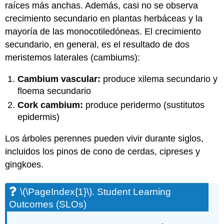
raíces más anchas. Además, casi no se observa
Knowledge
crecimiento secundario en plantas herbáceas y la
\
mayoría de las monocotiledóneas. El crecimiento
(\PageIndex{5}\).
Can
secundario, en general, es el resultado de dos
You
meristemos laterales (cambiums):
Spot
These
Cambium vascular:
produce xilema secundario y
Plants?
floema secundario
\
(\PageIndex{6}\).
Cork cambium:
produce peridermo (sustitutos
Check
epidermis)
Your
Answers
Los árboles perennes pueden vivir durante siglos,
incluidos los pinos de cono de cerdas, cipreses y
gingkoes.
\(\PageIndex{1}\)
. Student Learning
Outcomes (SLOs)