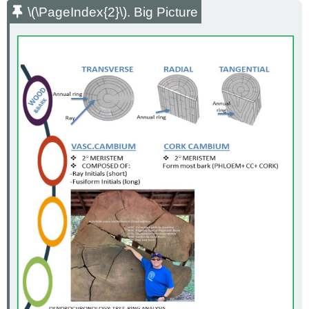
\(\PageIndex{2}\)
. Big Picture