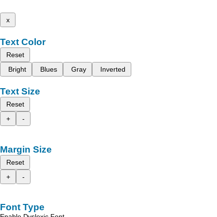
x
Text Color
Reset
Bright
Blues
Gray
Inverted
Text Size
Reset
+
-
Margin Size
Reset
+
-
Font Type
Enable Dyslexic Font