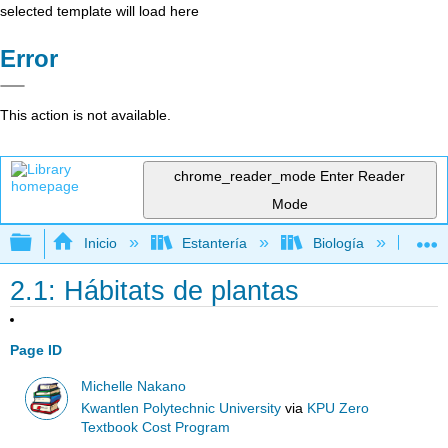
selected template will load here
Error
This action is not available.
chrome_reader_mode
Enter Reader
Mode
Expandir/contraer jerarquía global
Inicio
Estantería
Biología
Bo
2.1: Hábitats de plantas
Page ID
Michelle Nakano
Kwantlen Polytechnic University
via
KPU Zero
Textbook Cost Program