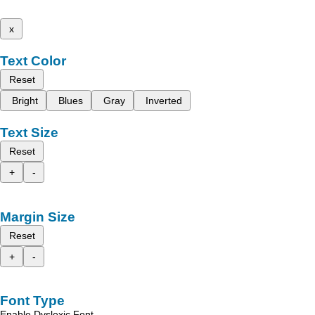
x
Text Color
Reset
Bright
Blues
Gray
Inverted
Text Size
Reset
+
-
Margin Size
Reset
+
-
Font Type
Enable Dyslexic Font