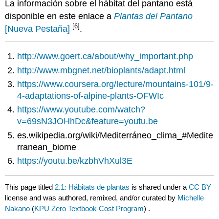
La información sobre el hábitat del pantano está
disponible en este enlace a
Plantas del Pantano
[6]
[Nueva Pestaña]
.
http://www.goert.ca/about/why_important.php
http://www.mbgnet.net/bioplants/adapt.html
https://www.coursera.org/lecture/mountains-101/9-
4-adaptations-of-alpine-plants-OFWIc
https://www.youtube.com/watch?
v=69sN3JOHhDc&feature=youtu.be
es.wikipedia.org/wiki/Mediterráneo_clima_#Medite
rranean_biome
https://youtu.be/kzbhVhXul3E
This page titled
2.1: Hábitats de plantas
is shared under a
CC BY
license and was authored, remixed, and/or curated by
Michelle
Nakano
(
KPU Zero Textbook Cost Program
) .