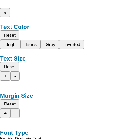
x
Text Color
Reset
Bright
Blues
Gray
Inverted
Text Size
Reset
+
-
Margin Size
Reset
+
-
Font Type
Enable Dyslexic Font