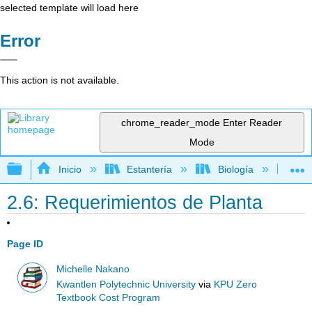
selected template will load here
Error
This action is not available.
chrome_reader_mode
Enter Reader
Mode
Expandir/contraer jerarquía global
Inicio
Estantería
Biología
Bo
2.6: Requerimientos de Planta
Page ID
Michelle Nakano
Kwantlen Polytechnic University
via
KPU Zero
Textbook Cost Program