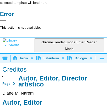
selected template will load here
Error
This action is not available.
chrome_reader_mode
Enter Reader
Mode
Expandir/contraer jerarquía global
Inicio
Estantería
Biología
Bo
Créditos
Autor, Editor, Director
artístico
Page ID
Diane M. Narem
Autor, Editor