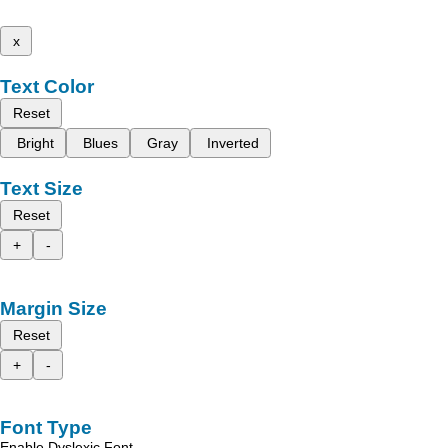
x
Text Color
Reset
Bright
Blues
Gray
Inverted
Text Size
Reset
+
-
Margin Size
Reset
+
-
Font Type
Enable Dyslexic Font