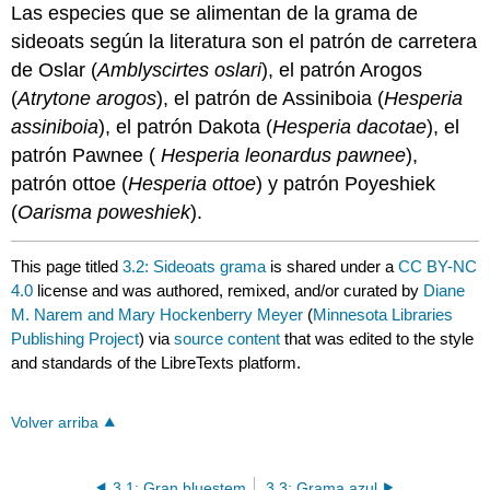
Las especies que se alimentan de la grama de
sideoats según la literatura son el patrón de carretera
de Oslar (
Amblyscirtes oslari
), el patrón Arogos
(
Atrytone arogos
), el patrón de Assiniboia (
Hesperia
assiniboia
), el patrón Dakota (
Hesperia dacotae
), el
patrón Pawnee (
Hesperia leonardus pawnee
),
patrón ottoe (
Hesperia ottoe
) y patrón Poyeshiek
(
Oarisma poweshiek
).
This page titled
3.2: Sideoats grama
is shared under a
CC BY-NC
4.0
license and was authored, remixed, and/or curated by
Diane
M. Narem and Mary Hockenberry Meyer
(
Minnesota Libraries
Publishing Project
) via
source content
that was edited to the style
and standards of the LibreTexts platform.
Volver arriba
3.1: Gran bluestem
3.3: Grama azul