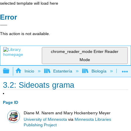
selected template will load here
Error
This action is not available.
chrome_reader_mode
Enter Reader
Mode
Expandir/contraer jerarquía global
Inicio
Estantería
Biología
Bo
3.2: Sideoats grama
Page ID
Diane M. Narem and Mary Hockenberry Meyer
University of Minnesota
via
Minnesota Libraries
Publishing Project