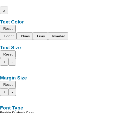
x
Text Color
Reset
Bright
Blues
Gray
Inverted
Text Size
Reset
+
-
Margin Size
Reset
+
-
Font Type
Enable Dyslexic Font