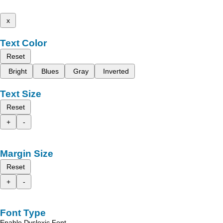
x
Text Color
Reset
Bright
Blues
Gray
Inverted
Text Size
Reset
+
-
Margin Size
Reset
+
-
Font Type
Enable Dyslexic Font