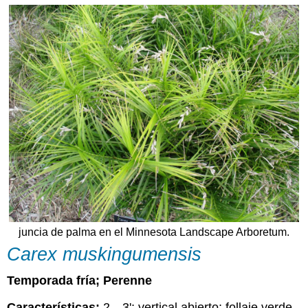
juncia de palma en el Minnesota Landscape Arboretum.
Carex muskingumensis
Temporada fría; Perenne
Características:
2—3'; vertical abierto; follaje verde