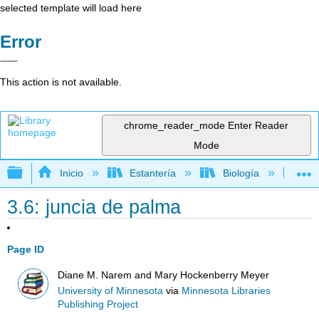
selected template will load here
Error
This action is not available.
chrome_reader_mode
Enter Reader
Mode
Expandir/contraer jerarquía global
Inicio
Estantería
Biología
Bo
3.6: juncia de palma
Page ID
Diane M. Narem and Mary Hockenberry Meyer
University of Minnesota
via
Minnesota Libraries
Publishing Project