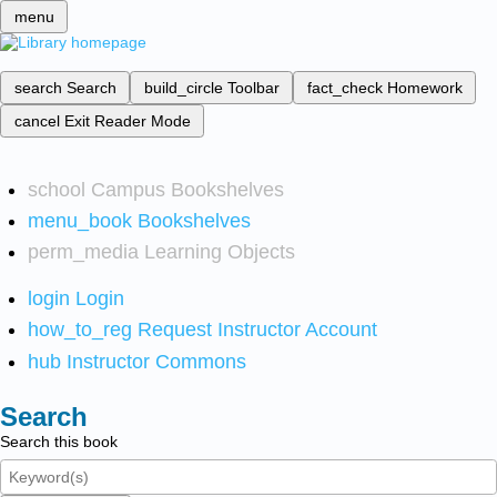
menu
search
Search
build_circle
Toolbar
fact_check
Homework
cancel
Exit Reader Mode
school
Campus Bookshelves
menu_book
Bookshelves
perm_media
Learning Objects
login
Login
how_to_reg
Request Instructor Account
hub
Instructor Commons
Search
Search this book