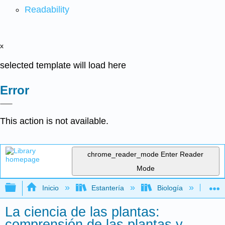
Readability
x
selected template will load here
Error
This action is not available.
chrome_reader_mode
Enter Reader
Mode
Expandir/contraer jerarquía global
Inicio
Estantería
Biología
Bo
La ciencia de las plantas:
comprensión de las plantas y