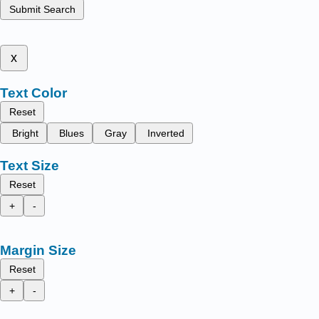
Submit Search
x
Text Color
Reset
Bright
Blues
Gray
Inverted
Text Size
Reset
+
-
Margin Size
Reset
+
-