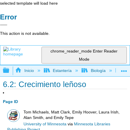
selected template will load here
Error
This action is not available.
chrome_reader_mode
Enter Reader
Mode
Expandir/contraer jerarquía global
Inicio
Estantería
Biología
Bo
6.2: Crecimiento leñoso
Page ID
Tom Michaels, Matt Clark, Emily Hoover, Laura Irish,
Alan Smith, and Emily Tepe
University of Minnesota
via
Minnesota Libraries
Publishing Project