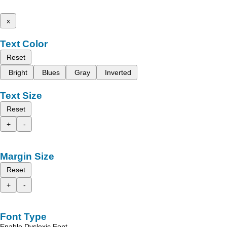
x
Text Color
Reset
Bright
Blues
Gray
Inverted
Text Size
Reset
+
-
Margin Size
Reset
+
-
Font Type
Enable Dyslexic Font