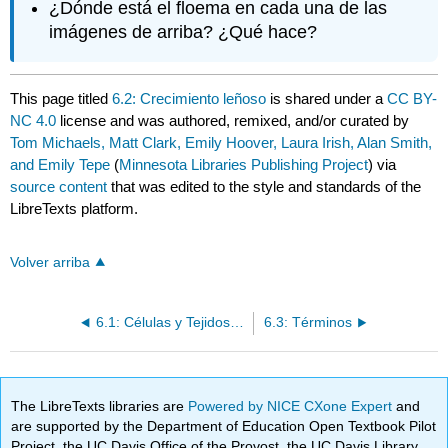
¿Dónde está el floema en cada una de las
imágenes de arriba? ¿Qué hace?
This page titled
6.2: Crecimiento leñoso
is shared under a
CC BY-
NC 4.0
license and was authored, remixed, and/or curated by
Tom Michaels, Matt Clark, Emily Hoover, Laura Irish, Alan Smith,
and Emily Tepe
(
Minnesota Libraries Publishing Project
) via
source content
that was edited to the style and standards of the
LibreTexts platform.
Volver arriba
6.1: Células y Tejidos Vegetales
6.3: Términos
The LibreTexts libraries are
Powered by NICE CXone Expert
and
are supported by the Department of Education Open Textbook Pilot
Project, the UC Davis Office of the Provost, the UC Davis Library,