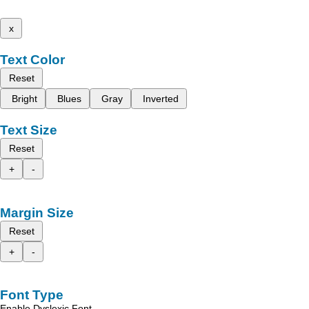
x
Text Color
Reset
Bright
Blues
Gray
Inverted
Text Size
Reset
+
-
Margin Size
Reset
+
-
Font Type
Enable Dyslexic Font