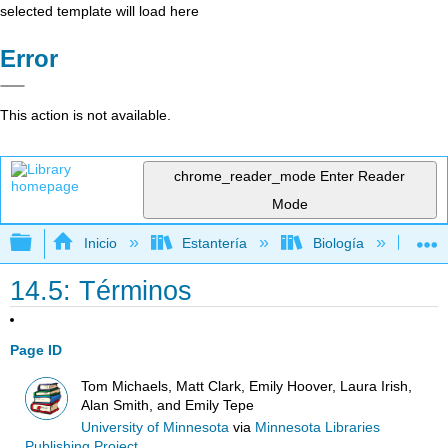
selected template will load here
Error
This action is not available.
chrome_reader_mode
Enter Reader
Mode
Expandir/contraer jerarquía global
Inicio
Estantería
Biología
Bo
14.5: Términos
Page ID
Tom Michaels, Matt Clark, Emily Hoover, Laura Irish,
Alan Smith, and Emily Tepe
University of Minnesota
via
Minnesota Libraries
Publishing Project